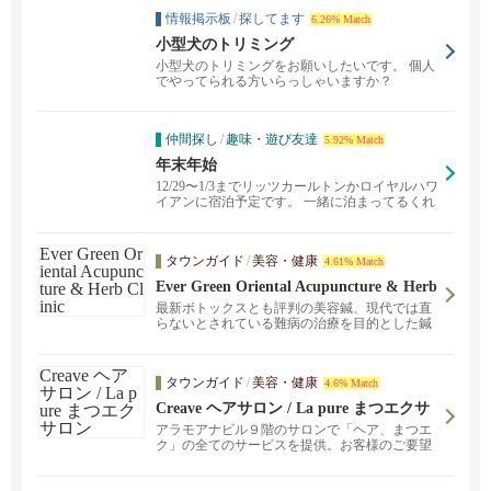
情報掲示板
/
探してます
6.26% Match
小型犬のトリミング
小型犬のトリミングをお願いしたいです。 個人
でやってられる方いらっしゃいますか？
仲間探し
/
趣味・遊び友達
5.92% Match
年末年始
12/29〜1/3までリッツカールトンかロイヤルハワ
イアンに宿泊予定です。 一緒に泊まってるくれ
る人...
タウンガイド
/
美容・健康
4.61% Match
Ever Green Oriental Acupuncture & Herb
Clinic
最新ボトックスとも評判の美容鍼、現代では直
らないとされている難病の治療を目的とした鍼
治療を行っています。
タウンガイド
/
美容・健康
4.6% Match
Creave ヘアサロン / La pure まつエクサ
ロン
アラモアナビル９階のサロンで「ヘア、まつエ
ク」の全てのサービスを提供。お客様のご要望
に合わせたスタイルを提案します。