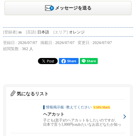
メッセージを送る
[登録者]
m
[言語]
日本語
[エリア]
オレンジ
登録日 :
2026/07/07
掲載日 :
2026/07/07
変更日 :
2026/07/07
総閲覧数 :
362 人
Share
気になるリスト
情報掲示板
/
教えてください
9.58% Match
ヘアカット
子ども(息子)のヘアカットをしたいのですが、
日本で言う1,000円cutみたいなお店どなたか知っ
て...