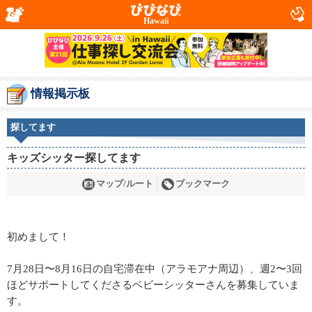
Hawaii
情報掲示板
探してます
キッズシッター探してます
マップ/ルート
ブックマーク
初めまして！
7月28日〜8月16日の自宅滞在中（アラモアナ周辺）、週2〜3回
ほどサポートしてくださるベビーシッターさんを募集していま
す。