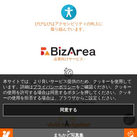
びびなびはアクセシビリティの向上に
取り組んでいます。
- 企業向けサービス -
本サイトでは、より良いサービス提供のため、クッキーを使用して
お問い合わせ
はじめてガイド
よくある質問
います。詳細は
プライバシーポリシー
をご確認ください。クッキー
利用規約
商標・著作権
プライバシーポリシー
の使用を許可する場合は同意するボタンを押してください。クッキ
ーの使用を拒否する場合は、ブラウザからご設定ください。
Copyright © 1999-2026 Vivid Navigation, Inc. All Rights Reserved.
Server US (44) @ Los Angeles Data Center
まちかど写真集