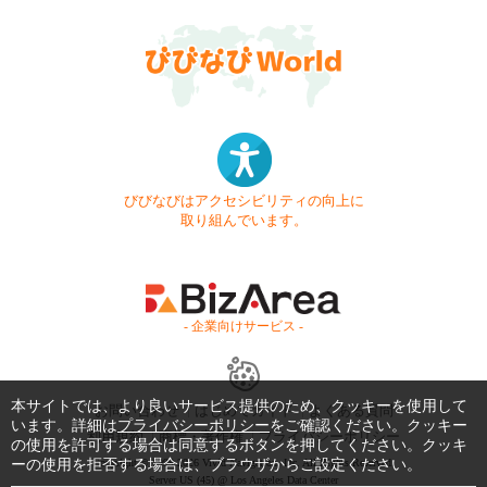
びびなびはアクセシビリティの向上に
取り組んでいます。
- 企業向けサービス -
本サイトでは、より良いサービス提供のため、クッキーを使用して
お問い合わせ
はじめてガイド
よくある質問
います。詳細は
プライバシーポリシー
をご確認ください。クッキー
利用規約
商標・著作権
プライバシーポリシー
の使用を許可する場合は同意するボタンを押してください。クッキ
ーの使用を拒否する場合は、ブラウザからご設定ください。
Copyright © 1999-2026 Vivid Navigation, Inc. All Rights Reserved.
Server US (45) @ Los Angeles Data Center