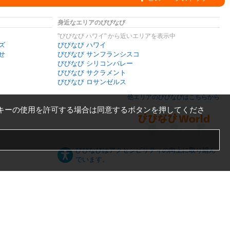
身近なエリアのびびなび
"びびなび ハワイ" から近いエリアを表示中
ズ
びびなび ハワイ
せ
びびなび サンフランシスコ
びびなび シリコンバレー
びびなび サクラメント
びびなび ロサンゼルス
他エリアのびびなびはこちらから
キーの使用を許可する場合は同意するボタンを押してくださ
びびなびはアクセシビリティの向上に取り組ん
でいます。
日本語
English
español
ภาษาไทย
한국어
中文
PC版
スマートフォン版