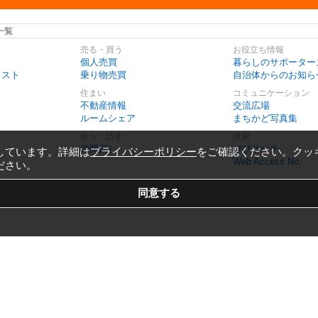
一覧
売る・買う
お役立ち情報
個人売買
暮らしのサポーター
リスト
乗り物売買
自治体からのお知ら
住まい
コミュニケーション
不動産情報
交流広場
ルームシェア
まちかど写真集
会う・話す
検索
仲間探し
びびサーチ
しています。詳細は
プライバシーポリシー
をご確認ください。クッ
Web Access No.
ださい。