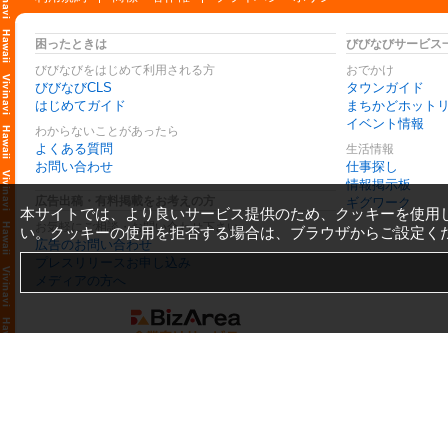
困ったときは
びびなびサービス
びびなびをはじめて利用される方
おでかけ
びびなびCLS
タウンガイド
はじめてガイド
まちかどホット
イベント情報
わからないことがあったら
よくある質問
生活情報
お問い合わせ
仕事探し
情報掲示板
広告出稿・有料掲載をお考えの方
ギグワーク
本サイトでは、より良いサービス提供のため、クッキーを使用
お気軽にご相談・お問い合わせ下さい
い。クッキーの使用を拒否する場合は、ブラウザからご設定く
広告のお問い合わせ
プレスリリースお申し込み
メディアの方へ