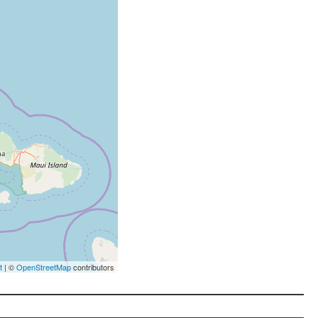
t
| ©
OpenStreetMap
contributors