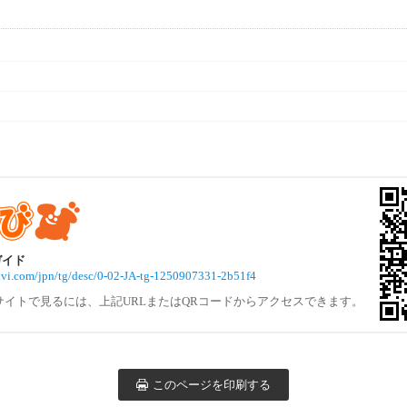
ガイド
navi.com/jpn/tg/desc/0-02-JA-tg-1250907331-2b51f4
サイトで見るには、上記URLまたはQRコードからアクセスできます。
このページを印刷する