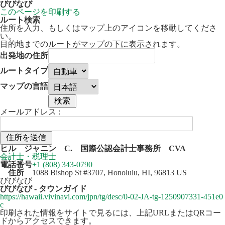
びびなび
このページを印刷する
ルート検索
住所を入力、もしくはマップ上のアイコンを移動してくださ
い。
目的地までのルートがマップの下に表示されます。
出発地の住所
ルートタイプ
マップの言語
メールアドレス :
50 km
Leaflet
| ©
OpenStreetMap
contributors
ヒル ジャニン C. 国際公認会計士事務所 CVA
+
会計士・税理士
電話番号
+1 (808) 343-0790
−
住所
1088 Bishop St #3707, Honolulu, HI, 96813 US
びびなび
びびなび - タウンガイド
https://hawaii.vivinavi.com/jpn/tg/desc/0-02-JA-tg-1250907331-451e0
c
印刷された情報をサイトで見るには、上記URLまたはQRコー
ドからアクセスできます。