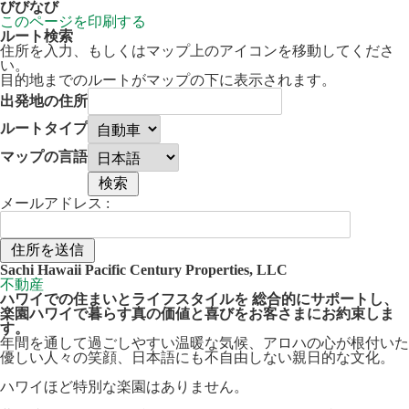
びびなび
このページを印刷する
ルート検索
住所を入力、もしくはマップ上のアイコンを移動してくださ
い。
目的地までのルートがマップの下に表示されます。
出発地の住所
ルートタイプ
マップの言語
メールアドレス :
50 km
Leaflet
| ©
OpenStreetMap
contributors
Sachi Hawaii Pacific Century Properties, LLC
+
不動産
ハワイでの住まいとライフスタイルを 総合的にサポートし、
−
楽園ハワイで暮らす真の価値と喜びをお客さまにお約束しま
す。
年間を通して過ごしやすい温暖な気候、アロハの心が根付いた
優しい人々の笑顔、日本語にも不自由しない親日的な文化。
ハワイほど特別な楽園はありません。