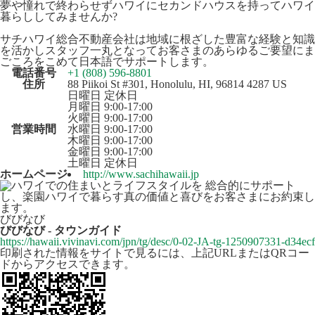
夢や憧れで終わらせずハワイにセカンドハウスを持ってハワイ
暮らししてみませんか?
サチハワイ総合不動産会社は地域に根ざした豊富な経験と知識
を活かしスタッフ一丸となってお客さまのあらゆるご要望にま
ごころをこめて日本語でサポートします。
電話番号
+1 (808) 596-8801
住所
88 Piikoi St #301, Honolulu, HI, 96814 4287 US
日曜日 定休日
月曜日 9:00-17:00
火曜日 9:00-17:00
営業時間
水曜日 9:00-17:00
木曜日 9:00-17:00
金曜日 9:00-17:00
土曜日 定休日
ホームページ
http://www.sachihawaii.jp
びびなび
びびなび - タウンガイド
https://hawaii.vivinavi.com/jpn/tg/desc/0-02-JA-tg-1250907331-d34ecf
印刷された情報をサイトで見るには、上記URLまたはQRコー
ドからアクセスできます。