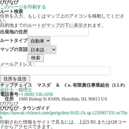
びびなび
このページを印刷する
ルート検索
住所を入力、もしくはマップ上のアイコンを移動してくださ
い。
目的地までのルートがマップの下に表示されます。
出発地の住所
ルートタイプ
マップの言語
メールアドレス :
50 km
Leaflet
| ©
OpenStreetMap
contributors
チップチェイス マスダ ＆ Co. 有限責任事業組合（LLP)
+
会計士・税理士
電話番号
+1 (808) 536-1058
−
住所
1088 Bishop St #1009, Honolulu, HI, 96813 US
びびなび
びびなび - タウンガイド
https://hawaii.vivinavi.com/jpn/tg/desc/0-02-JA-tg-1250907331-ec70a
6
印刷された情報をサイトで見るには、上記URLまたはQRコー
ドからアクセスできます。