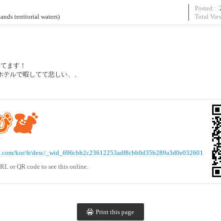
Posted :
s territorial waters)
Total Vie
してます！
ホテルで暇してて悲しい、、
avi.com/kor/fr/desc/_wid_696cbb2c23612253adf8cbb0d35b289a3d0e032601
RL or QR code to see this online.
Print this page