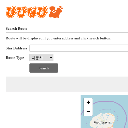
Search Route
Route will be displayed if you enter address and click search button.
Start Address
Route Type
+
−