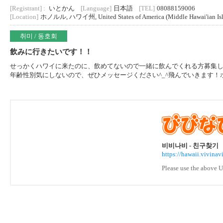
[Registrant] :
いとかん
[Language]
日本語
[TEL]
08088159006
[Location]
ホノルル, ハワイ州, United States of America (Middle Hawai'ian Island
취미 / 동호회
飲みに行きたいです！！
せっかくハワイに来たのに、飲めてないので一緒に飲んでくれる方募集
年齢性別気にしないので、ぜひメッセージください^_^飛んでいきます！
비비나비 - 친구찾기
https://hawaii.vivin
Please use the above U