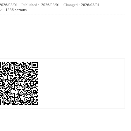
2026/03/01
Published :
2026/03/01
Changed :
2026/03/01
w :
1386 persons