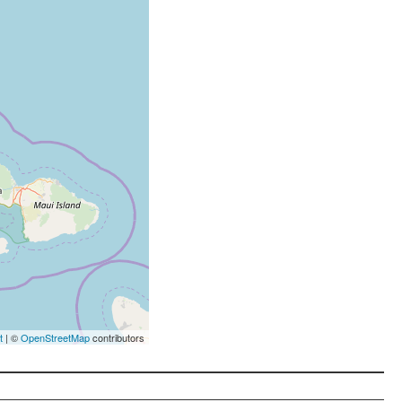
t
| ©
OpenStreetMap
contributors