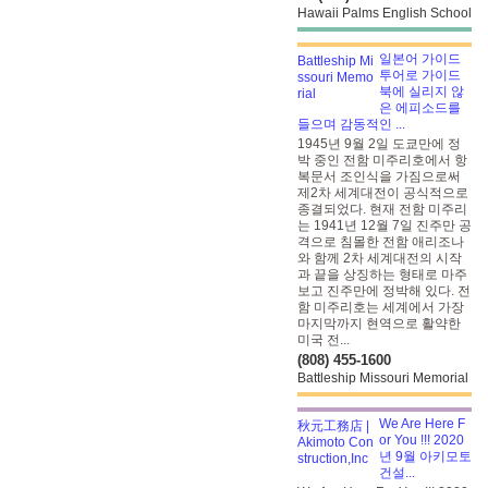
Hawaii Palms English School
일본어 가이드
투어로 가이드
북에 실리지 않
은 에피소드를
들으며 감동적인 ...
1945년 9월 2일 도쿄만에 정
박 중인 전함 미주리호에서 항
복문서 조인식을 가짐으로써
제2차 세계대전이 공식적으로
종결되었다. 현재 전함 미주리
는 1941년 12월 7일 진주만 공
격으로 침몰한 전함 애리조나
와 함께 2차 세계대전의 시작
과 끝을 상징하는 형태로 마주
보고 진주만에 정박해 있다. 전
함 미주리호는 세계에서 가장
마지막까지 현역으로 활약한
미국 전...
(808) 455-1600
Battleship Missouri Memorial
We Are Here F
or You !!! 2020
년 9월 아키모토
건설...