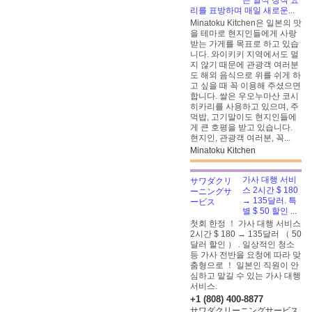
는 일식 창작 요
리를 표방하며 매일 새로운...
Minatoku Kitchen은 일본의 맛
을 테마로 현지인들에게 사랑
받는 가게를 목표로 하고 있습
니다. 와이키키 지역에서도 멀
지 않기 때문에 관광객 여러분
도 해외 음식으로 위를 쉬게 하
고 싶을 때 꼭 이용해 주셨으면
합니다. 쌀은 우오누마산 코시
히카리를 사용하고 있으며, 주
먹밥, 고기말이도 현지인들에
게 큰 호평을 받고 있습니다.
현지인, 관광객 여러분, 꼭...
Minatoku Kitchen
가사 대행 서비
스 2시간 $ 180
→ 135달러. 특
별 $ 50 할인 ...
첫회 한정 ！ 가사 대행 서비스
2시간 $ 180 → 135달러 （ 50
달러 할인 ） . 일상적인 청소
등 가사 전반을 요청에 따라 맞
춤형으로 ！ 일본인 직원이 안
심하고 맡길 수 있는 가사 대행
서비스.
+1 (808) 400-8877
サワダクリーニングサービス