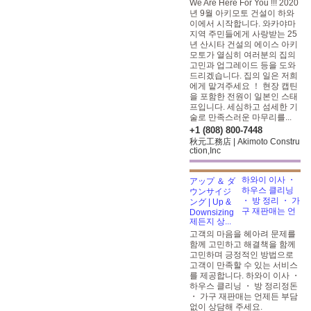
We Are Here For You !!! 2020
년 9월 아키모토 건설이 하와
이에서 시작합니다. 와카야마
지역 주민들에게 사랑받는 25
년 산시타 건설의 에이스 아키
모토가 열심히 여러분의 집의
고민과 업그레이드 등을 도와
드리겠습니다. 집의 일은 저희
에게 맡겨주세요 ！ 현장 캡틴
을 포함한 전원이 일본인 스태
프입니다. 세심하고 섬세한 기
술로 만족스러운 마무리를...
+1 (808) 800-7448
秋元工務店 | Akimoto Constru
ction,Inc
하와이 이사 ・
하우스 클리닝
・ 방 정리 ・ 가
구 재판매는 언
제든지 상...
고객의 마음을 헤아려 문제를
함께 고민하고 해결책을 함께
고민하며 긍정적인 방법으로
고객이 만족할 수 있는 서비스
를 제공합니다. 하와이 이사 ・
하우스 클리닝 ・ 방 정리정돈
・ 가구 재판매는 언제든 부담
없이 상담해 주세요.