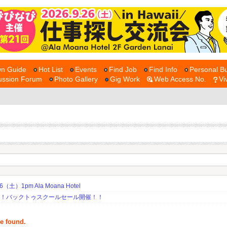
n Guide
Hot List
Events
Find Job
Find Info
Personal Bu
ussion Forum
Photo Gallery
Gig Work
Web Access No.
Vi
土）1pm Ala Moana Hotel
期！バックトゥスクールセール開催！！
be found.