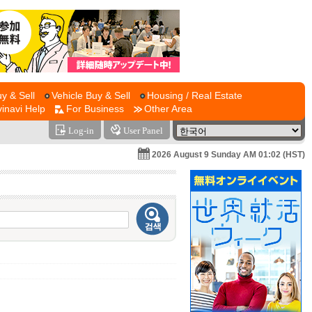
y & Sell
Vehicle Buy & Sell
Housing / Real Estate
vinavi Help
For Business
Other Area
Log-in
User Panel
2026 August 9 Sunday AM 01:02 (HST)