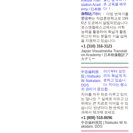
초 교육을 배우
다 ！
.
JVTA는 자막 ・ 더빙 번역가를
양성하는 직업훈련학교로 199
6년 도쿄에서 설립되었습니다.
로스앤젤레스교에서는 어학
능력을 활용하여 폭넓게 활동
하고자 하는 분들의 기술 습득
을 지원하고 있습니다.
+1 (310) 316-3121
Japan Visualmedia Translati
on Academy / 日本映像翻訳ア
カデミー
아기부터 성인
까지 폭넓게 치
료하고 있습니
다. 치아는 평소
의 관리가 중요합...
치아를 자꾸 뒤로 미루고 있지
는 않나요 ？ 실제로 아프고 난
뒤에는 큰 치료로 이어질 수 있
습니다. 반년마다 한 번씩은 치
과에서 체크해 보세요.
+1 (808) 518-8696
中谷歯科医院 | Natsuko W. N
akatani, DDS