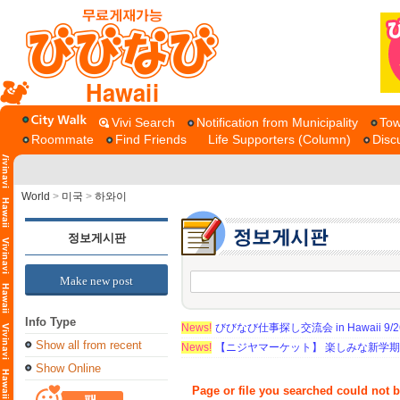
Hawaii
Vivi Search
Notification from Municipality
Tow
Roommate
Find Friends
Life Supporters (Column)
Disc
World
>
미국
>
하와이
정보게시판
Make new post
Info Type
News!
びびなび仕事探し交流会 in Hawaii 9/26（
Show all from recent
News!
【ニジヤマーケット】 楽しみな新学
Show Online
Page or file you searched could not 