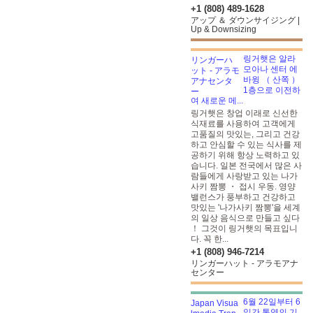
+1 (808) 489-1628
アップ ＆ ダウンサイジング |
Up & Downsizing
링거햇은 알라
모아나 센터 에
바윙 （ 산쪽 ）
1층으로 이전하
여 새로운 메...
링거햇은 창업 이래로 신선한
식재료를 사용하여 고객에게
고품질의 맛있는, 그리고 건강
하고 안심할 수 있는 식사를 제
공하기 위해 항상 노력하고 있
습니다. 일본 전국에서 많은 사
람들에게 사랑받고 있는 나가
사키 짬뽕 ・ 접시 우동. 영양
밸런스가 풍부하고 건강하고
맛있는 '나가사키 짬뽕'을 세계
의 일상 음식으로 만들고 싶다
！ 그것이 링거햇의 목표입니
다. 꼭 한...
+1 (808) 946-7214
リンガーハット - アラモアナ
センター
6월 22일부터 6
일간 통역의 기