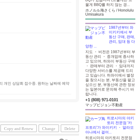
BQ가 있습니다 (드물게는 드
물게 BBQ를 하지 않는 경...
ホノルル海さくら / Honolulu
Umisakura
1987년부터 와
이키키에서 부
동산 구매, 판매,
관리, 임대 등 다
양한 ...
지도 ・ 비전은 1987년부터 부
동산 관리 ・ 중개업에 종사하
고 있으며, 하와이 부동산 구매
・ 판매부터 관리 ・ 임대까지
다양한 서비스를 제공해 드리
고 있습니다. 하와이에서 별장
을 찾으시는 분, 부동산을 팔고
리 개인 상담회 접수중. 원하는 날짜에 예약
싶으신 분, 부동산에 관한 정보
는 일본어로 문의해 주시기 바
랍니다.
+1 (808) 971-0101
マップビジョン不動産
히로시마의 야키
토리 전문점 '카
프토리'가 와이키키 ・ 알라모
Copy and Renew
Change
Delete
아나에서 걸어...
히로시마의 야키토리 전문점