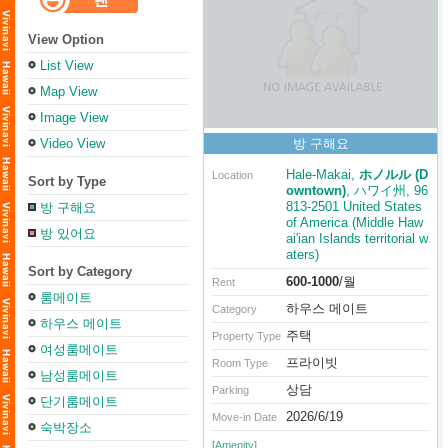
View Option
List View
Map View
Image View
Video View
방 구해요
Hale-Makai,
ホノルル (D
Location
Sort by Type
owntown)
, ハワイ州, 96
813-2501 United States
방 구해요
of America (Middle Haw
방 있어요
ai'ian Islands territorial w
aters)
Sort by Category
600-1000
/월
Rent
룸메이트
하우스 메이트
Category
하우스 메이트
주택
Property Type
여성룸메이트
프라이빗
Room Type
남성룸메이트
상담
Parking
단기룸메이트
2026/6/19
Move-in Date
숙박장소
[Amenity]