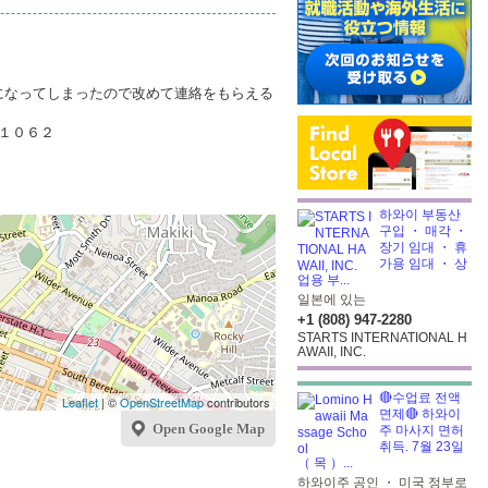
になってしまったので改めて連絡をもらえる
１０６２
하와이 부동산
구입 ・ 매각 ・
장기 임대 ・ 휴
가용 임대 ・ 상
업용 부...
일본에 있는
+1 (808) 947-2280
STARTS INTERNATIONAL H
AWAII, INC.
🔴수업료 전액
Leaflet
| ©
OpenStreetMap
contributors
면제🔴 하와이
Open Google Map
주 마사지 면허
취득. 7월 23일
（ 목 ）...
하와이주 공인 ・ 미국 정부로