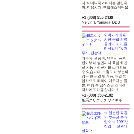
다. 야마다치과에서는 일반치
과, 미용치과, 덴탈에스테틱을
...
+1 (808) 955-2439
Melvin T. Yamada, DDS
와이키키에 위
치한 종합 의료
클리닉 소마 클
리닉입니다. 거
주자, 관광객...
거주자, 관광객, 유학생 등 어
린이부터 성인까지 폭넓게 진
료 가능 ♪ 전문의를 소개받을
수 있습니다. 보험도 대부분의
경우 현금 결제 가능. 매일 영
업하므로 하와이 거주자는 물
론, 여행 중 급작스런 컨디션
저하에도 대응합니다 ！.
+1 (808) 358-2182
相馬クリニック ワイキキ
☆ 일본인 직원
의 부동산 중개
업소 ☆ 1991년
창업 ・ 신뢰와
실적 ・...