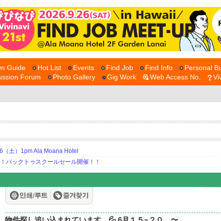
n Guide
Hot List
Events
Find Job
Find Info
Personal Bu
ussion Forum
Photo Gallery
Gig Work
Web Access No.
Vi
土）1pm Ala Moana Hotel
期！バックトゥスクールセール開催！！
物件探し追い込まれています。💦 6月１５−２０ 〜