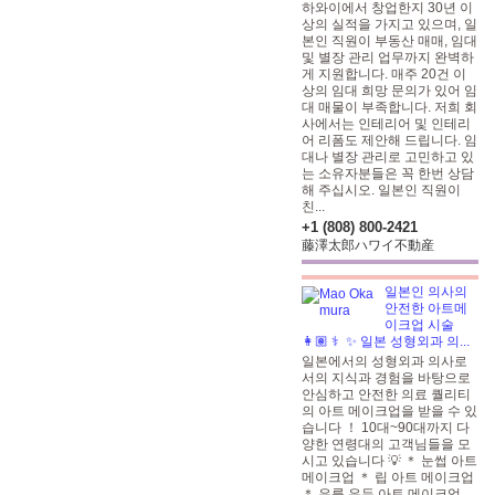
하와이에서 창업한지 30년 이
상의 실적을 가지고 있으며, 일
본인 직원이 부동산 매매, 임대
및 별장 관리 업무까지 완벽하
게 지원합니다. 매주 20건 이
상의 임대 희망 문의가 있어 임
대 매물이 부족합니다. 저희 회
사에서는 인테리어 및 인테리
어 리폼도 제안해 드립니다. 임
대나 별장 관리로 고민하고 있
는 소유자분들은 꼭 한번 상담
해 주십시오. 일본인 직원이
친...
+1 (808) 800-2421
藤澤太郎ハワイ不動産
일본인 의사의
안전한 아트메
이크업 시술
👩🏽‍ ⚕ ️ ✨ 일본 성형외과 의...
일본에서의 성형외과 의사로
서의 지식과 경험을 바탕으로
안심하고 안전한 의료 퀄리티
의 아트 메이크업을 받을 수 있
습니다 ！ 10대~90대까지 다
양한 연령대의 고객님들을 모
시고 있습니다 💡 ＊ 눈썹 아트
메이크업 ＊ 립 아트 메이크업
＊
유륜 유두 아트 메이크업