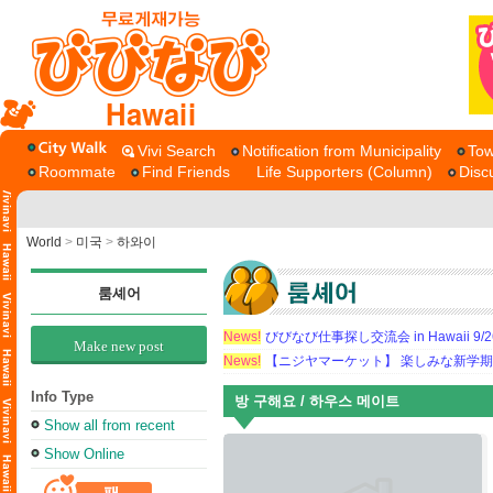
Hawaii
Vivi Search
Notification from Municipality
Tow
Roommate
Find Friends
Life Supporters (Column)
Disc
World
>
미국
>
하와이
룸셰어
News!
びびなび仕事探し交流会 in Hawaii 9/26（
Make new post
News!
【ニジヤマーケット】 楽しみな新学
Info Type
방 구해요 / 하우스 메이트
Show all from recent
Show Online