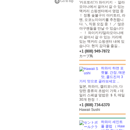
Go to top
'카프토리'가 와이키키 ・ 알라
모아나에서 걸어서 갈 수 있는
맥커리 쇼핑센터에서 영업 중
！ 정통 숯불구이 야키토리, 라
멘, 오코노미야키를 추천합니
다. ＼ 직원 모집 중 ！ ／ 많은
야구팬들을 만날 수 있습니다
・ ！ 와이키키/알라모아나에
서 걸어서 갈 수 있는 거리에
있는 맥커리 쇼핑센터 내에 있
습니다. 현지 감각을 즐길...
+1 (808) 949-7872
カープ鳥
하와이 하면 포
켓볼. 간장, 매운
맛, 콜드진저 3
가지 맛으로 골라보세요 ...
일본, 하와이, 캘리포니아, 다
양한 종류의 초밥이 가득 ♪ 데
일리 스페셜 덮밥은 ＄ 6, 매일
30개 한정 ！.
+1 (808) 734-6370
Hawaii Sushi
하와이 세인트
폴 클럽 （ Haw