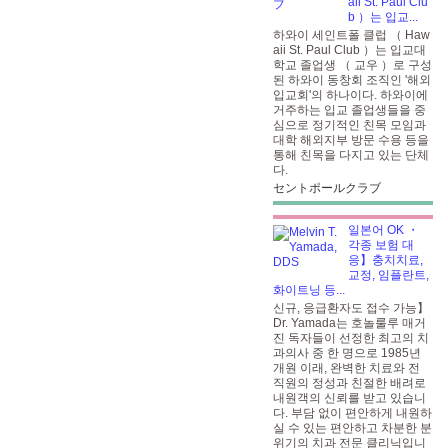
aii St. Paul Clu
b ）는 입교...
하와이 세인트폴 클럽 （ Haw
aii St. Paul Club ）는 입교대
학교 졸업생 （ 교우 ）로 구성
된 하와이 동창회 조직인 '해외
입교회'의 하나이다. 하와이에
거주하는 입교 졸업생들을 중
심으로 정기적인 친목 모임과
대학 해외지부 방문 수용 등을
통해 친목을 다지고 있는 단체
다.
セントポールクラブ
일본어 OK ・
각종 보험 대
응】충치치료,
교정, 임플란트,
화이트닝 등...
신규, 응급환자도 접수 가능】
Dr. Yamada는 호놀룰루 매거
진 독자들이 선정한 최고의 치
과의사 중 한 명으로 1985년
개원 이래, 완벽한 치료와 전
직원의 정성과 친절한 배려로
내원객의 신뢰를 받고 있습니
다. 부담 없이 편안하게 내원하
실 수 있는 편안하고 차분한 분
위기의 치과 전문 클리닉입니