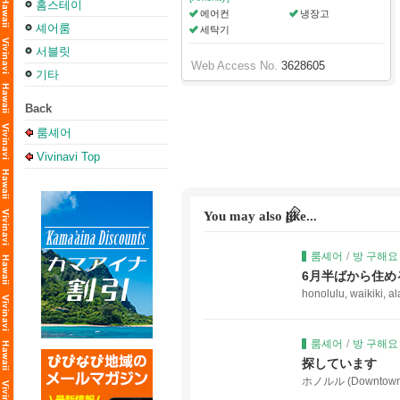
홈스테이
에어컨
냉장고
셰어룸
세탁기
서블릿
Web Access No.
3628605
기타
Back
룸셰어
Vivinavi Top
You may also like...
룸셰어
/
방 구해요
6月半ばから住め
honolulu, waikiki
룸셰어
/
방 구해요
探しています
ホノルル (Downtown