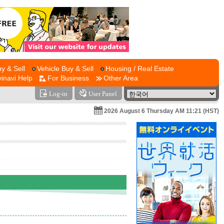
y & Sell
Vehicle Buy & Sell
Housing / Real Estate
vinavi Help
For Business
Other Area
Log-in
User Panel
2026 August 6 Thursday AM 11:21 (HST)