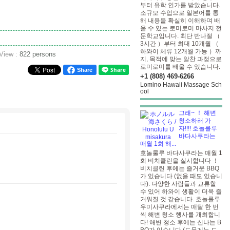
부터 유학 인가를 받았습니다.
소규모 수업으로 일본어를 통
해 내용을 확실히 이해하며 배
울 수 있는 로미로미 마사지 전
문학교입니다. 최단 반나절 （
3시간 ）부터 최대 10개월 （
하와이 체류 12개월 가능 ）까
 View :
822 persons
지, 목적에 맞는 알찬 과정으로
로미로미를 배울 수 있습니다.
Share
+1 (808) 469-6266
Lomino Hawaii Massage Sch
ool
그래~ ！ 해변
청소하러 가
자!!!! 호놀룰루
바다사쿠라는
매월 1회 해...
호놀룰루 바다사쿠라는 매월 1
회 비치클린을 실시합니다 ！
비치클린 후에는 즐거운 BBQ
가 있습니다 (없을 때도 있습니
다). 다양한 사람들과 교류할
수 있어 하와이 생활이 더욱 즐
거워질 것 같습니다. 호놀룰루
우미사쿠라에서는 매달 한 번
씩 해변 청소 행사를 개최합니
다! 해변 청소 후에는 신나는 B