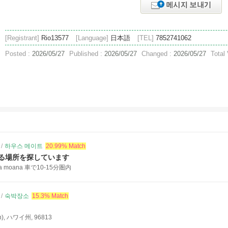
[Registrant]
Rio13577
[Language]
日本語
[TEL]
7852741062
Posted :
2026/05/27
Published :
2026/05/27
Changed :
2026/05/27
Total
/
하우스 메이트
20.99% Match
る場所を探しています
, ala moana 車で10-15分圏内
/
숙박장소
15.3% Match
), ハワイ州, 96813