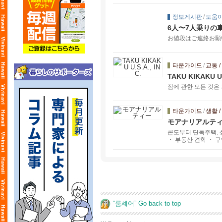
정보게시판
/
도움이
6人〜7人乗りの
お値段はご連絡お願
타운가이드
/
교통 /
TAKU KIKAKU U.
짐에 관한 모든 것은
타운가이드
/
생활 /
モアナリアルテ
콘도부터 단독주택, 
・ 부동산 견학 ・ 구
“룸셰어” Go back to top