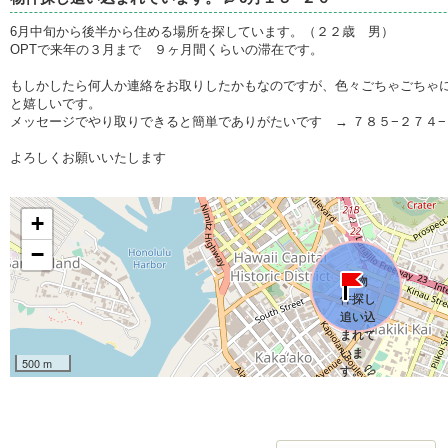
6月中旬から後半から住める場所を探しています。（２２歳 男）
OPTで来年の３月まで ９ヶ月間くらいの滞在です。
もしかしたら何人か連絡をお取りしたかもなのですが、色々ごちゃごちゃ
と嬉しいです。
メッセージでやり取りできると簡単でありがたいです → ７８５−２７４−
よろしくお願いいたします
+
−
500 m