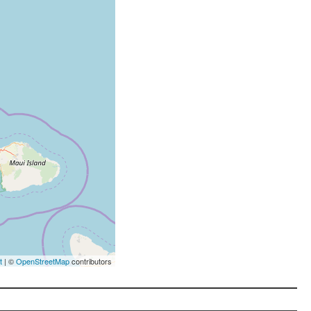
t
| ©
OpenStreetMap
contributors