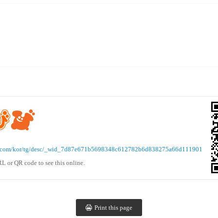
avi.com/kor/tg/desc/_wid_7d87e671b5698348c612782b6d838275a66d111901
L or QR code to see this online.
Print this page