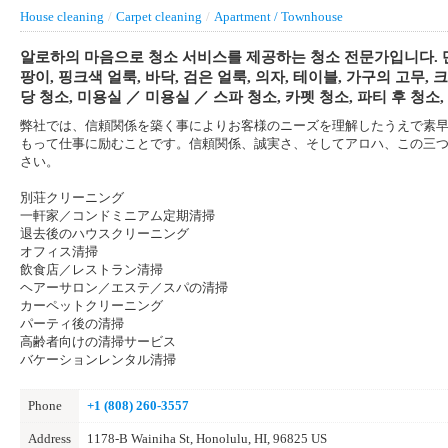
House cleaning
/
Carpet cleaning
/
Apartment / Townhouse
알로하의 마음으로 청소 서비스를 제공하는 청소 전문가입니다. 단독
팡이, 핑크색 얼룩, 바닥, 검은 얼룩, 의자, 테이블, 가구의 고무,
당 청소, 미용실 ／ 미용실 ／ 스파 청소, 카펫 청소, 파티 후 청소
弊社では、信頼関係を築く事によりお客様のニーズを理解したうえで素
もって仕事に励むことです。信頼関係、誠実さ、そしてアロハ、この三
さい。
別荘クリーニング
一軒家／コンドミニアム定期清掃
退去後のハウスクリーニング
オフィス清掃
飲食店／レストラン清掃
ヘアーサロン／エステ／スパの清掃
カーペットクリーニング
パーティ後の清掃
高齢者向けの清掃サービス
バケーションレンタル清掃
Phone
+1 (808) 260-3557
Address
1178-B Wainiha St, Honolulu, HI, 96825 US