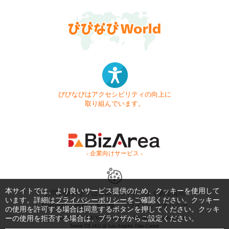
びびなびはアクセシビリティの向上に
取り組んでいます。
- 企業向けサービス -
本サイトでは、より良いサービス提供のため、クッキーを使用して
お問い合わせ
はじめてガイド
よくある質問
います。詳細は
プライバシーポリシー
をご確認ください。クッキー
利用規約
商標・著作権
プライバシーポリシー
の使用を許可する場合は同意するボタンを押してください。クッキ
ーの使用を拒否する場合は、ブラウザからご設定ください。
Copyright © 1999-2026 Vivid Navigation, Inc. All Rights Reserved.
Server US (42) @ Los Angeles Data Center