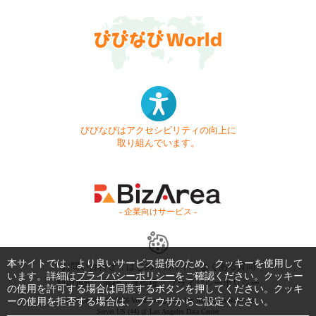
びびなびはアクセシビリティの向上に
取り組んでいます。
- 企業向けサービス -
本サイトでは、より良いサービス提供のため、クッキーを使用して
お問い合わせ
はじめてガイド
よくある質問
います。詳細は
プライバシーポリシー
をご確認ください。クッキー
利用規約
商標・著作権
プライバシーポリシー
の使用を許可する場合は同意するボタンを押してください。クッキ
ーの使用を拒否する場合は、ブラウザからご設定ください。
Copyright © 1999-2026 Vivid Navigation, Inc. All Rights Reserved.
Server US (44) @ Los Angeles Data Center