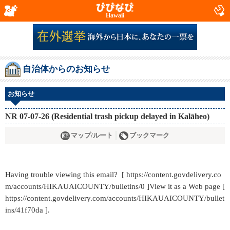
Hawaii
自治体からのお知らせ
お知らせ
NR 07-07-26 (Residential trash pickup delayed in Kalāheo)
マップ/ルート
ブックマーク
Having trouble viewing this email? [ https://content.govdelivery.co
m/accounts/HIKAUAICOUNTY/bulletins/0 ]View it as a Web page [
https://content.govdelivery.com/accounts/HIKAUAICOUNTY/bullet
ins/41f70da ].