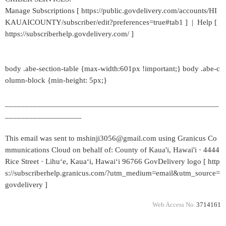
Manage Subscriptions [ https://public.govdelivery.com/accounts/HI
KAUAICOUNTY/subscriber/edit?preferences=true#tab1 ] | Help [
https://subscriberhelp.govdelivery.com/ ]
body .abe-section-table {max-width:601px !important;} body .abe-c
olumn-block {min-height: 5px;}
_____________________________________________________
___________________
This email was sent to mshinji3056@gmail.com using Granicus Co
mmunications Cloud on behalf of: County of Kaua'i, Hawai'i · 4444
Rice Street · Lihuʻe, Kauaʻi, Hawaiʻi 96766 GovDelivery logo [ http
s://subscriberhelp.granicus.com/?utm_medium=email&utm_source=
govdelivery ]
Web Access No.
3714161