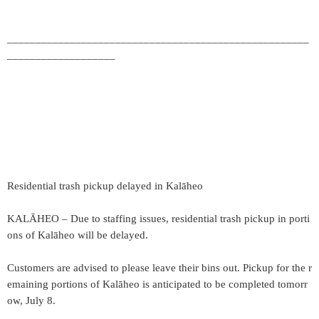
_____________________________________________________
___________________
Residential trash pickup delayed in Kalāheo
KALĀHEO – Due to staffing issues, residential trash pickup in porti
ons of Kalāheo will be delayed.
Customers are advised to please leave their bins out. Pickup for the r
emaining portions of Kalāheo is anticipated to be completed tomorr
ow, July 8.