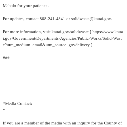
Mahalo for your patience.
For updates, contact 808-241-4841 or solidwaste@kauai.gov.
For more information, visit kauai.gov/solidwaste [ https://www.kaua
i.gov/Government/Departments-Agencies/Public-Works/Solid-Wast
e?utm_medium=email&utm_source=govdelivery ].
###
*Media Contact:
*
If you are a member of the media with an inquiry for the County of