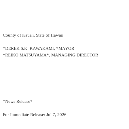
County of Kaua'i, State of Hawaii
*DEREK S.K. KAWAKAMI, *MAYOR
*REIKO MATSUYAMA*, MANAGING DIRECTOR
*News Release*
For Immediate Release: Jul 7, 2026