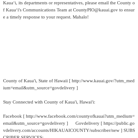
Kaua‘i, its departments or representatives, please email the County o
f Kaua‘i's Communications Team at CountyPIO@kauai.gov to ensur
e a timely response to your request. Mahalo!
County of Kaua'i, State of Hawaii [ http://www.kauai.gov/?utm_med
ium=email&utm_source=govdelivery ]
Stay Connected with County of Kaua'i, Hawai'i:
Facebook [ http://www.facebook.com/countyofkauai?utm_medium=
email&utm_source=govdelivery ] Govdelivery [ https://public.go
vdelivery.com/accounts/HIKAUAICOUNTY/subscriber/new ] SUBS
CRIBER SERVICES: