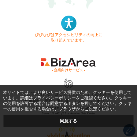
びびなびはアクセシビリティの向上に
取り組んでいます。
- 企業向けサービス -
本サイトでは、より良いサービス提供のため、クッキーを使用して
お問い合わせ
はじめてガイド
よくある質問
います。詳細は
プライバシーポリシー
をご確認ください。クッキー
利用規約
商標・著作権
プライバシーポリシー
の使用を許可する場合は同意するボタンを押してください。クッキ
ーの使用を拒否する場合は、ブラウザからご設定ください。
Copyright © 1999-2026 Vivid Navigation, Inc. All Rights Reserved.
Server US (45) @ Los Angeles Data Center