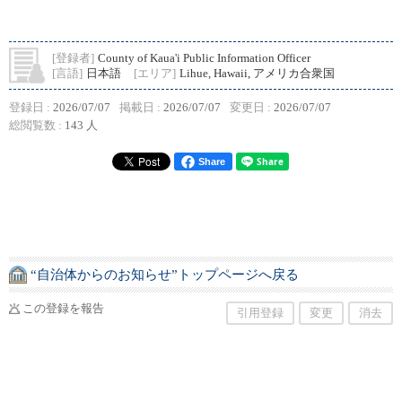
[登録者]
County of Kaua'i Public Information Officer
[言語]
日本語
[エリア]
Lihue, Hawaii, アメリカ合衆国
登録日 :
2026/07/07
掲載日 :
2026/07/07
変更日 :
2026/07/07
総閲覧数 :
143 人
Share
“自治体からのお知らせ”トップページへ戻る
この登録を報告
引用登録
変更
消去