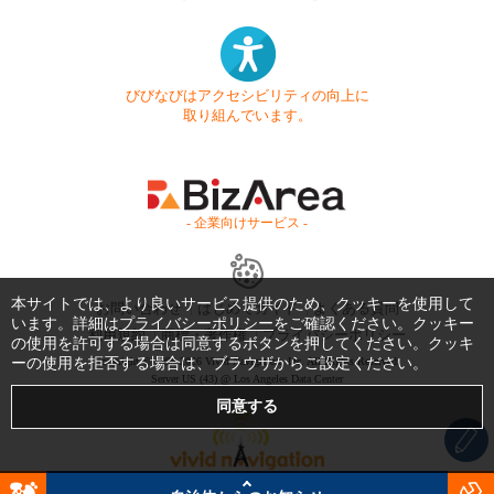
びびなびはアクセシビリティの向上に
取り組んでいます。
- 企業向けサービス -
本サイトでは、より良いサービス提供のため、クッキーを使用して
お問い合わせ
はじめてガイド
よくある質問
います。詳細は
プライバシーポリシー
をご確認ください。クッキー
利用規約
商標・著作権
プライバシーポリシー
の使用を許可する場合は同意するボタンを押してください。クッキ
ーの使用を拒否する場合は、ブラウザからご設定ください。
Copyright © 1999-2026 Vivid Navigation, Inc. All Rights Reserved.
Server US (43) @ Los Angeles Data Center