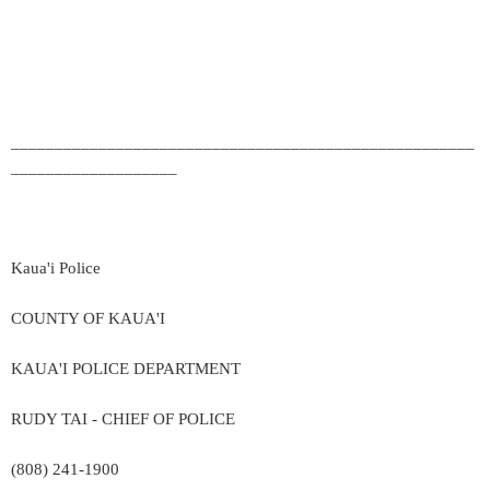
_____________________________________________________
___________________
Kaua'i Police
COUNTY OF KAUA'I
KAUA'I POLICE DEPARTMENT
RUDY TAI - CHIEF OF POLICE
(808) 241-1900