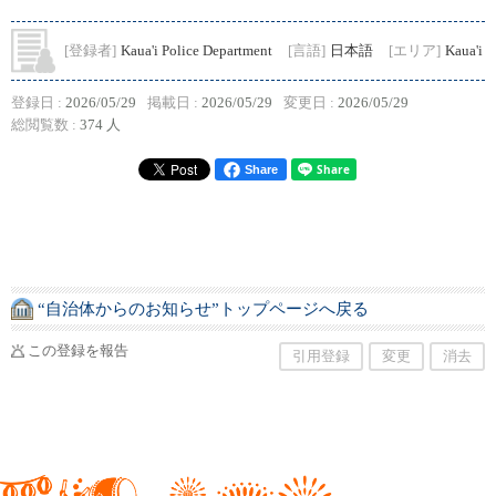
[登録者]
Kaua'i Police Department
[言語]
日本語
[エリア]
Kaua'i
登録日 :
2026/05/29
掲載日 :
2026/05/29
変更日 :
2026/05/29
総閲覧数 :
374 人
Share
“自治体からのお知らせ”トップページへ戻る
この登録を報告
引用登録
変更
消去