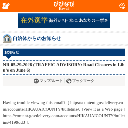
Hawaii
自治体からのお知らせ
お知らせ
NR 05-29-2026 (TRAFFIC ADVISORY: Road Closures in Līh
uʻe on June 6)
マップ/ルート
ブックマーク
Having trouble viewing this email? [ https://content.govdelivery.co
m/accounts/HIKAUAICOUNTY/bulletins/0 ]View it as a Web page [
https://content.govdelivery.com/accounts/HIKAUAICOUNTY/bullet
ins/4199dd3 ].