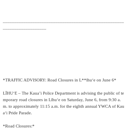
_____________________________________________________
___________________
*TRAFFIC ADVISORY: Road Closures in L**īhuʻe on June 6*
LĪHU‘E – The Kaua’i Police Department is advising the public of te
mporary road closures in Līhuʻe on Saturday, June 6, from 9:30 a.
m. to approximately 11:15 a.m. for the eighth annual YWCA of Kau
aʻi Pride Parade.
*Road Closures:*