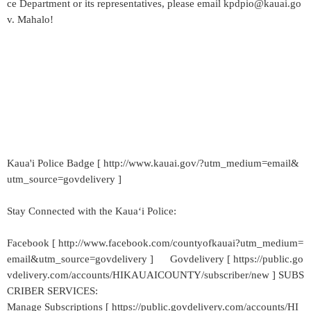
ce Department or its representatives, please email kpdpio@kauai.go
v. Mahalo!
Kaua'i Police Badge [ http://www.kauai.gov/?utm_medium=email&
utm_source=govdelivery ]
Stay Connected with the Kaua‘i Police:
Facebook [ http://www.facebook.com/countyofkauai?utm_medium=
email&utm_source=govdelivery ] Govdelivery [ https://public.go
vdelivery.com/accounts/HIKAUAICOUNTY/subscriber/new ] SUBS
CRIBER SERVICES:
Manage Subscriptions [ https://public.govdelivery.com/accounts/HI