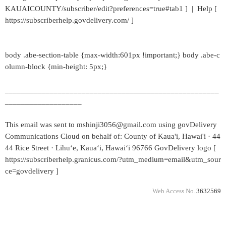
KAUAICOUNTY/subscriber/edit?preferences=true#tab1 ] | Help [
https://subscriberhelp.govdelivery.com/ ]
body .abe-section-table {max-width:601px !important;} body .abe-c
olumn-block {min-height: 5px;}
_____________________________________________________
___________________
This email was sent to mshinji3056@gmail.com using govDelivery
Communications Cloud on behalf of: County of Kaua'i, Hawai'i · 44
44 Rice Street · Lihuʻe, Kauaʻi, Hawaiʻi 96766 GovDelivery logo [
https://subscriberhelp.granicus.com/?utm_medium=email&utm_sour
ce=govdelivery ]
Web Access No.
3632569