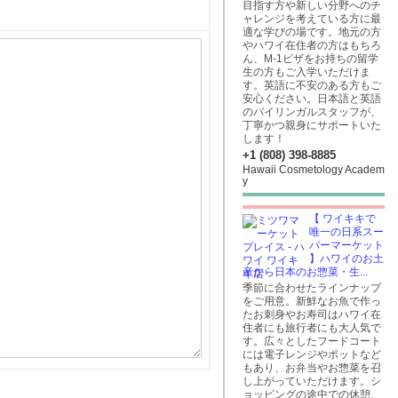
目指す方や新しい分野へのチ
ャレンジを考えている方に最
適な学びの場です。地元の方
やハワイ在住者の方はもちろ
ん、M-1ビザをお持ちの留学
生の方もご入学いただけま
す。英語に不安のある方もご
安心ください。日本語と英語
のバイリンガルスタッフが、
丁寧かつ親身にサポートいた
します！
+1 (808) 398-8885
Hawaii Cosmetology Academ
y
【 ワイキキで
唯一の日系スー
パーマーケット
】ハワイのお土
産から日本のお惣菜・生...
季節に合わせたラインナップ
をご用意。新鮮なお魚で作っ
たお刺身やお寿司はハワイ在
住者にも旅行者にも大人気で
す。広々としたフードコート
には電子レンジやポットなど
もあり、お弁当やお惣菜を召
し上がっていただけます。シ
ョッピングの途中での休憩、