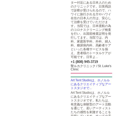
ター付近にある日本人のため
のクリニックです。日英両語
で診察が受けられるので、ハ
ワイに旅行される方やハワイ
在住の日本人の方は、安心し
て治療を受けていただけま
す。当院では、日本渡航の為
のコロナスクリーニング検査
を行い、出国前検査証明を発
行してます。当院では、内
科、家庭医学科、外科、婦人
科、糖尿病内科、高齢者ケア
といった各種サービスを揃
え、患者様のトータルケアが
可能です。日常よ...
+1 (808) 945-3719
聖ルカクリニック / St. Luke's
Clinic
Art Tent Studioは、ホノルル
にあるクリエイティブなアー
トスタジオで...
Art Tent Studioは、ホノルル
にあるクリエイティブなアー
トスタジオです。私たちは、
有意義な体験型のアート活動
を通じて、若いアーティスト
たちの感性を刺激することを