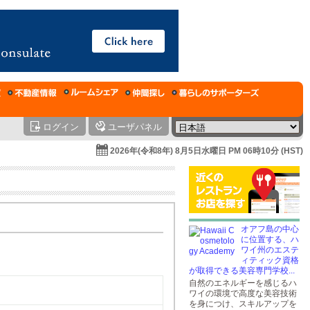
ログイン
ユーザパネル
2026年(令和8年) 8月5日水曜日 PM 06時10分 (HST)
オアフ島の中心
に位置する、ハ
ワイ州のエステ
ィティック資格
が取得できる美容専門学校...
自然のエネルギーを感じるハ
ワイの環境で高度な美容技術
を身につけ、スキルアップを