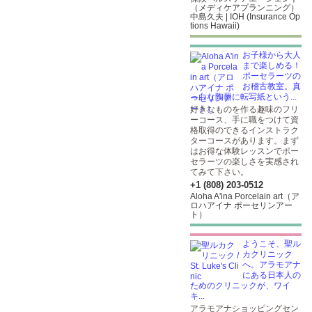
（メディケアプランニング）
中島久夫 | IOH (Insurance Op
tions Hawaii)
お子様から大人
まで楽しめる！
ポーセラーツの
お稽古教室。真
っ白な陶器に転写紙という...
好きなものを作る趣味のフリ
ーコース、手に職をつけて資
格取得のできるインストラク
ターコースがあります。まず
はお得な体験レッスンでポー
セラーツの楽しさを実感され
てみて下さい。
+1 (808) 203-0512
Aloha A'ina Porcelain art（ア
ロハアイナ ポーセリンアー
ト）
ようこそ、聖ル
カクリニック
へ。アラモアナ
にある日本人の
ためのクリニックが、ワイ
キ...
アラモアナショッピングセン