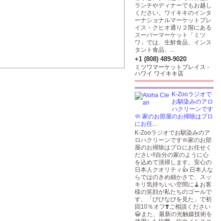
ランチやディナーでもお越し
ください。ワイキキのインタ
ーナショナルマーケットプレ
イス・クヒオ通り２階にある
スーパーマーケット「ミツ
ワ」では、生鮮食品、インス
タント食品、...
+1 (808) 489-9020
ミツワマーケットプレイス -
ハワイ ワイキキ店
K-Zooラジオで
お馴染みのアロ
ハクリーンです
🧼 家のお部屋のお掃除はプロ
にお任...
K-Zooラジオでお馴染みのア
ロハクリーンです🧼家のお部
屋のお掃除はプロにお任せく
ださい‼️自分の家のように心
を込めて清掃します。安心の
日本人クオリティ👍 日本人な
らではのきめ細かさで、スッ
キリ気持ちいい空間に🧹お客
様の笑顔が私たちのゴールで
す。「びびなびを見た」で初
回10％オフ❣️ご相談ください
😀また、最新の光触媒技術を