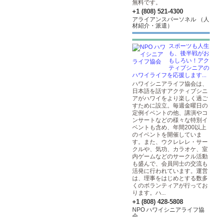
無料です。
+1 (808) 521-4300
アライアンスパーソネル （人
材紹介・派遣）
スポーツも人生
も、後半戦がお
もしろい！アク
ティブシニアの
ハワイライフを応援します...
ハワイシニアライフ協会は、
日本語を話すアクティブシニ
アがハワイをより楽しく過ご
すために設立。毎週金曜日の
定例イベントの他、講演やコ
ンサートなどの様々な特別イ
ベントも含め、年間200以上
のイベントを開催していま
す。また、ウクレレレ・サー
クルや、気功、カラオケ、室
内ゲームなどのサークル活動
も盛んで、会員同士の交流も
活発に行われています。運営
は、理事をはじめとする数多
くのボランティアが行ってお
ります。ハ...
+1 (808) 428-5808
NPO ハワイシニアライフ協
会