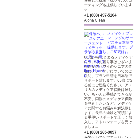
使用した抗菌・抗ウイルスコ
ーティングも提供しています
✨
+1 (808) 497-5104
Aloha Clean
メディケアプラ
ンニングのサー
ビスを日本語で
提供します。プ
ランの見直し、ご変更はお...
65歳からはじまるメディケア
についてお困り事はございま
せんか？ハワイのシニアの皆
様にメディケアについてのご
説明、プラン申請を日本語で
サポート致します。65歳にな
る前にご連絡ください。アメ
リカのメディケア保険は難し
い、ちゃんと手続きできるか
不安、両親のメディケア保険
を見直したいなど、メディケ
アに関するお悩みを解決致し
ます。長年の経験と実績によ
る手厚いサポートで正しく加
入し、アドバンテージを受け
ましょ...
+1 (808) 265-9097
保険ヘルスケアエージェント