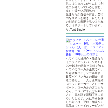
目指しています。すべての子
供には生まれながらにして創
造力が備わっていると信じ、
楽しく温かい雰囲気の中で、
生徒たちが自信を育み、芸術
的なスキルを磨き、自分だけ
の創造的な表現を見つけられ
るようサポートしています。
Art Tent Studio
ハワイでの仕事
探し・人材探し
は、アライアン
パーソネルにお
任せ！20年以上の信頼と...
ハワイで人材紹介・派遣なら
【アライアンスパーソネル】
20年以上の信頼と実績を誇る
ハワイのローカル企業です。
登録者数バイリンガル最多！
日英バイリンガルの紹介・派
遣に特化し、『人と企業を結
ぶマッチメーカー』としてサ
ポート。ローカルの方はもち
ろん、ハワイに来たばかりの
方も、日本語で親切丁寧に対
応いたします。お仕事をお探
しの方には、登録・相談から
就職まですべてのサービスが