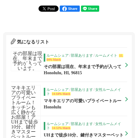
Share
気になるリスト
ルームシェア
/
部屋あります
/
ルームメイト
15.
84% Match
その部屋は現在、年末まで予約が入って
います。
Honolulu, HI, 96815
ルームシェア
/
部屋あります
/
女性ルームメイ
ト
14.64% Match
マキキエリアの可愛いプライベートルー
ム！キッチンも広く静かなお部屋！アラ
Honolulu
モアナも徒歩圏内！
ルームシェア
/
部屋あります
/
女性ルームメイ
ト
14.52% Match
UHまで徒歩10分、鍵付きマスターベット