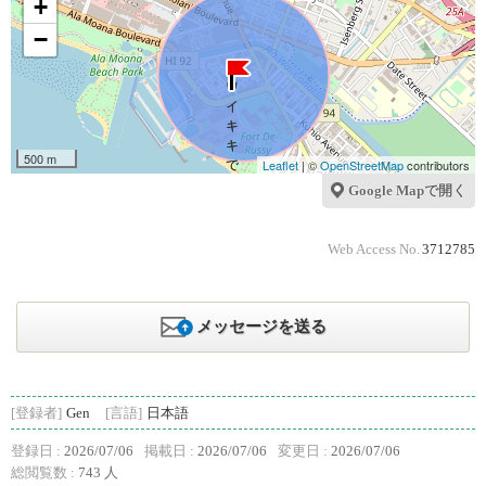
+
−
500 m
Leaflet
| ©
OpenStreetMap
contributors
Google Mapで開く
Web Access No.
3712785
メッセージを送る
[登録者]
Gen
[言語]
日本語
登録日 :
2026/07/06
掲載日 :
2026/07/06
変更日 :
2026/07/06
総閲覧数 :
743 人