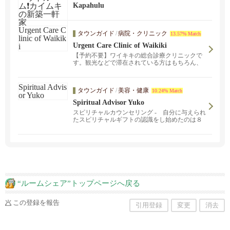
ルーム❗️カイムキの新築一軒家
Kapahulu
タウンガイド
/
病院・クリニック
13.57% Match
Urgent Care Clinic of Waikiki
【予約不要】ワイキキの総合診療クリニックで
す。観光などで滞在されている方はもちろん、
ハワイ在住の方で主治医をお探しの方も、お気
軽にお越しください。
タウンガイド
/
美容・健康
10.24% Match
Spiritual Advisor Yuko
スピリチャルカウンセリング - 自分に与えられ
たスピリチャルギフトの認識をし始めたのは８
歳の時でした。３０年以上の経験がございま
す。安心してご連絡ください。愛の相性レポー
ト$12.00もご利用ください?
“ルームシェア”トップページへ戻る
この登録を報告
引用登録
変更
消去