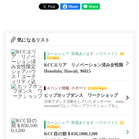
Share
気になるリスト
ルームシェア
/
部屋あります
/
ハウスメイト
18.
1% Match
KCCエリア リノベーション済み女性限
定シェアハウス！ユーティリティ込み
Honolulu, Hawaii, 96815
イベント情報
/
スポーツ
12.45% Match
ヒップホップダンス ワークショップ
日本でダンス活動をしていたダンサーが、 mana
movementでヒップホップワークショップをし
ま...
ルームシェア
/
部屋あります
/
ハウスメイト
12.
2% Match
KCC目の前＄850,1000,1200