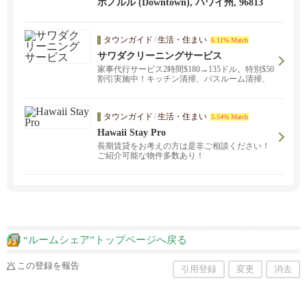
ホノルル (Downtown), ハワイ州, 96813
タウンガイド
/
生活・住まい
6.11% Match
サワダクリーニングサービス
家事代行サービス2時間$180→135ドル。特別$50
割引実施中！キッチン清掃、バスルーム清掃、
部屋掃除など、日常のお掃除など家事全般をご
要望にあわせてオーダーメイドで！日本人スタ
ッフによる、細かいところまで丁寧に清掃しま
タウンガイド
/
生活・住まい
す。詳しくはお問い合わせください。
5.54% Match
Hawaii Stay Pro
長期賃貸をお考えの方は是非ご相談ください！
ご紹介可能な物件多数あり！
“ルームシェア”トップページへ戻る
この登録を報告
引用登録
変更
消去