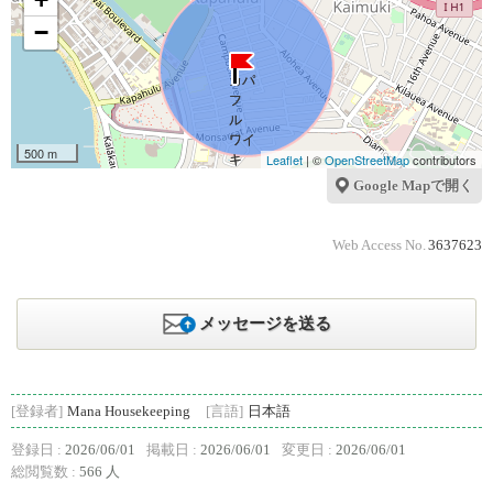
−
500 m
Leaflet
| ©
OpenStreetMap
contributors
Google Mapで開く
Web Access No.
3637623
メッセージを送る
[登録者]
Mana Housekeeping
[言語]
日本語
登録日 :
2026/06/01
掲載日 :
2026/06/01
変更日 :
2026/06/01
総閲覧数 :
566 人