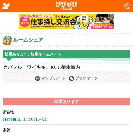
Hawaii
ルームシェア
部屋あります / 短期ルームメイト
カパフル ワイキキ、KCC徒歩圏内
マップ/ルート
ブックマーク
部屋あります
所在地
Honolulu
, HI, 96815- US
家賃