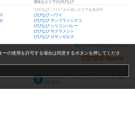
身近なエリアのびびなび
"びびなび ハワイ" から近いエリアを表示中
ズ
びびなび ハワイ
せ
びびなび サンフランシスコ
びびなび シリコンバレー
びびなび サクラメント
びびなび ロサンゼルス
他エリアのびびなびはこちらから
キーの使用を許可する場合は同意するボタンを押してくださ
びびなびはアクセシビリティの向上に取り組ん
でいます。
日本語
English
español
ภาษาไทย
한국어
中文
PC版
スマートフォン版