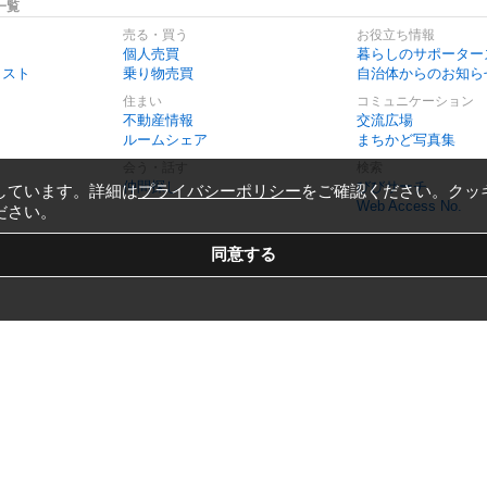
一覧
売る・買う
お役立ち情報
個人売買
暮らしのサポーター
リスト
乗り物売買
自治体からのお知ら
住まい
コミュニケーション
不動産情報
交流広場
ルームシェア
まちかど写真集
会う・話す
検索
仲間探し
びびサーチ
しています。詳細は
プライバシーポリシー
をご確認ください。クッ
Web Access No.
ださい。