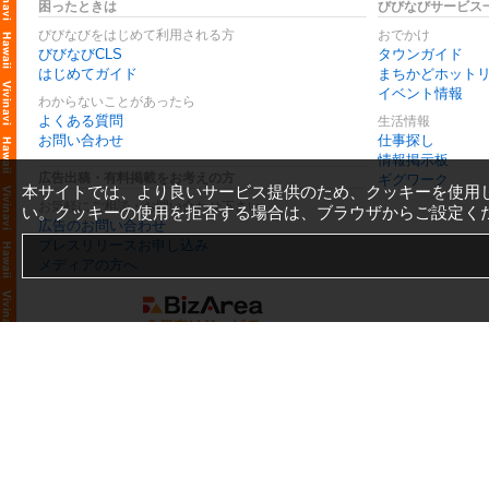
困ったときは
びびなびサービス
びびなびをはじめて利用される方
おでかけ
びびなびCLS
タウンガイド
はじめてガイド
まちかどホット
イベント情報
わからないことがあったら
よくある質問
生活情報
お問い合わせ
仕事探し
情報掲示板
広告出稿・有料掲載をお考えの方
ギグワーク
本サイトでは、より良いサービス提供のため、クッキーを使用
お気軽にご相談・お問い合わせ下さい
い。クッキーの使用を拒否する場合は、ブラウザからご設定く
広告のお問い合わせ
プレスリリースお申し込み
メディアの方へ