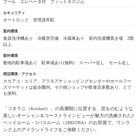
プール
/
エレベータ付
/
フィットネスジム
セキュリティ
オートロック
/
管理員常駐
室内環境
食器洗浄機あり
/
冷暖房完備
/
冷蔵庫あり
/
室内洗濯機置き場
/
2階
以上
室外環境
敷地内駐車場あり
/
駐車場あり(無料)
/
スーパー近し
/
モール近し
周辺環境・アクセス
カカアコ・エリア。アラモアナショッピングセンターやホールフー
ズマーケットは徒歩圏内。その他ショップや飲食店多数あり、とて
も便利。
「コオラニ（Koolani）」の高層階に位置する、息をのむような
美しいオーシャン＆コーストラインビューが魅力の洗練された2
ベッドルーム・2バスルーム（2BD/2BA）のお部屋で、ワンラ
ンク上のアイランドライフをご体験ください。