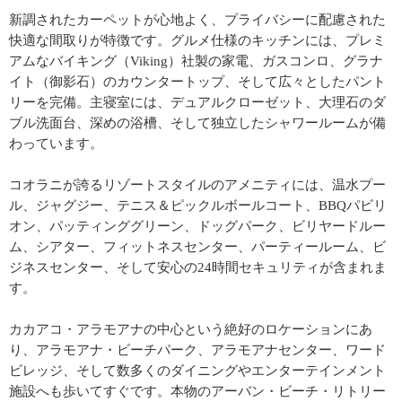
新調されたカーペットが心地よく、プライバシーに配慮された
快適な間取りが特徴です。グルメ仕様のキッチンには、プレミ
アムなバイキング（Viking）社製の家電、ガスコンロ、グラナ
イト（御影石）のカウンタートップ、そして広々としたパント
リーを完備。主寝室には、デュアルクローゼット、大理石のダ
ブル洗面台、深めの浴槽、そして独立したシャワールームが備
わっています。
コオラニが誇るリゾートスタイルのアメニティには、温水プー
ル、ジャグジー、テニス＆ピックルボールコート、BBQパビリ
オン、パッティンググリーン、ドッグパーク、ビリヤードルー
ム、シアター、フィットネスセンター、パーティールーム、ビ
ジネスセンター、そして安心の24時間セキュリティが含まれま
す。
カカアコ・アラモアナの中心という絶好のロケーションにあ
り、アラモアナ・ビーチパーク、アラモアナセンター、ワード
ビレッジ、そして数多くのダイニングやエンターテインメント
施設へも歩いてすぐです。本物のアーバン・ビーチ・リトリー