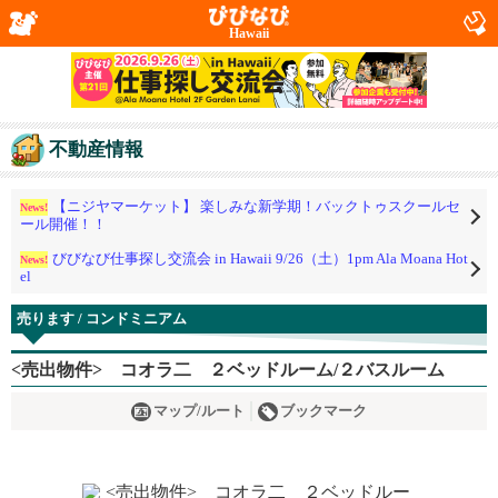
Hawaii
不動産情報
【ニジヤマーケット】 楽しみな新学期！バックトゥスクールセ
News!
ール開催！！
びびなび仕事探し交流会 in Hawaii 9/26（土）1pm Ala Moana Hot
News!
el
売ります / コンドミニアム
<売出物件> コオラ二 ２ベッドルーム/２バスルーム
マップ/ルート
ブックマーク