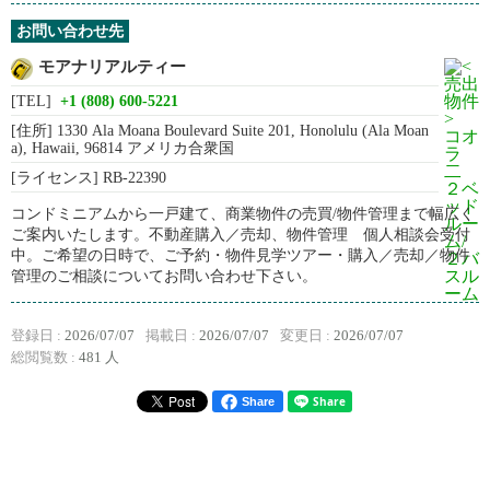
お問い合わせ先
モアナリアルティー
[TEL]
+1 (808) 600-5221
[住所]
1330 Ala Moana Boulevard Suite 201, Honolulu (Ala Moan
a), Hawaii, 96814 アメリカ合衆国
[ライセンス]
RB-22390
コンドミニアムから一戸建て、商業物件の売買/物件管理まで幅広く
ご案内いたします。不動産購入／売却、物件管理 個人相談会受付
中。ご希望の日時で、ご予約・物件見学ツアー・購入／売却／物件
管理のご相談についてお問い合わせ下さい。
登録日 :
2026/07/07
掲載日 :
2026/07/07
変更日 :
2026/07/07
総閲覧数 :
481 人
Share