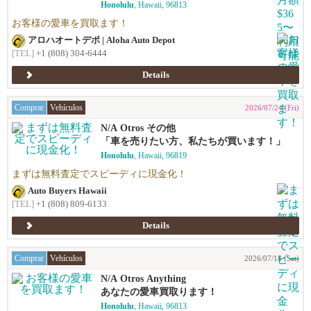
Honolulu
, Hawaii, 96813
お客様の愛車を買取ます！
アロハオートデポ | Aloha Auto Depot
[TEL]
+1 (808) 304-6444
Details
Comprar
Vehículos
2026/07/24 (Fri)
N/A Otros その他
「車を売りたい方、私たちが買います！」
Honolulu
, Hawaii, 96819
まずは無料査定でスピーディに現金化！
Auto Buyers Hawaii
[TEL]
+1 (808) 809-6133
Details
Comprar
Vehículos
2026/07/18 (Sat)
N/A Otros Anything
あなたの愛車買取ります！
Honolulu
, Hawaii, 96813