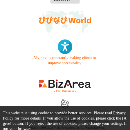
Vivinavi is constantly making efforts to
improve accessibility.
- For Business -
This website is using cookie to provide better services. Please read
Privacy
Contact Us
Starter Guide
FAQ
Policy
for more details. If you allow the use of cookies, please click the [A
Terms of Use
Trademark / Copyright
Privacy Policy
gree] button. If you reject the use of cookies, please change your settings fr
Copyright © 1999-2026 Vivid Navigation, Inc. All Rights Reserved.
om your browser.