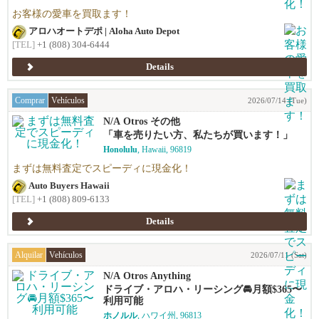
お客様の愛車を買取ます！
アロハオートデポ | Aloha Auto Depot
[TEL]
+1 (808) 304-6444
Details
Comprar
Vehículos
2026/07/14 (Tue)
N/A Otros その他
「車を売りたい方、私たちが買います！」
Honolulu
, Hawaii, 96819
まずは無料査定でスピーディに現金化！
Auto Buyers Hawaii
[TEL]
+1 (808) 809-6133
Details
Alquilar
Vehículos
2026/07/11 (Sat)
N/A Otros Anything
ドライブ・アロハ・リーシング🚘️月額$365〜
利用可能
ホノルル
, ハワイ州, 96813