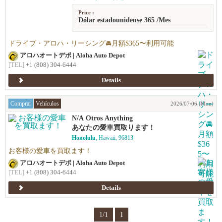
Price :
Dólar estadounidense 365 /Mes
ドライブ・アロハ・リーシング🚘️月額$365〜利用可能
アロハオートデポ | Aloha Auto Depot
[TEL]
+1 (808) 304-6444
Details
Comprar
Vehículos
2026/07/06 (Mon)
N/A Otros Anything
あなたの愛車買取ります！
Honolulu
, Hawaii, 96813
お客様の愛車を買取ます！
アロハオートデポ | Aloha Auto Depot
[TEL]
+1 (808) 304-6444
Details
1/1
1