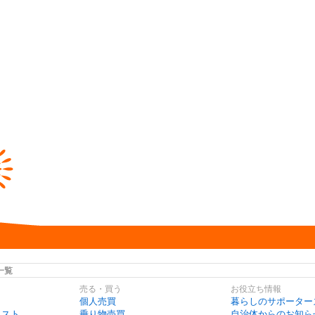
一覧
売る・買う
お役立ち情報
個人売買
暮らしのサポーター
リスト
乗り物売買
自治体からのお知ら