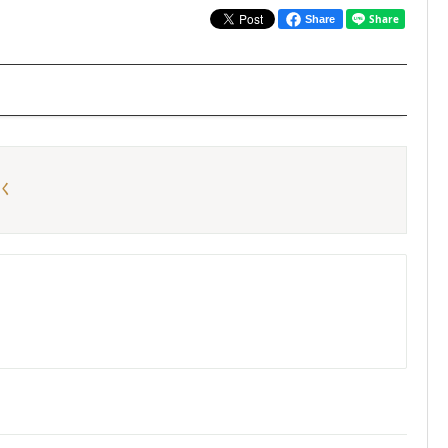
Share
書く