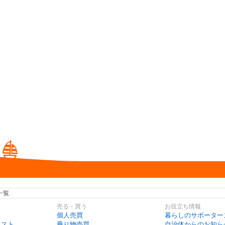
一覧
売る・買う
お役立ち情報
個人売買
暮らしのサポーター
リスト
乗り物売買
自治体からのお知ら