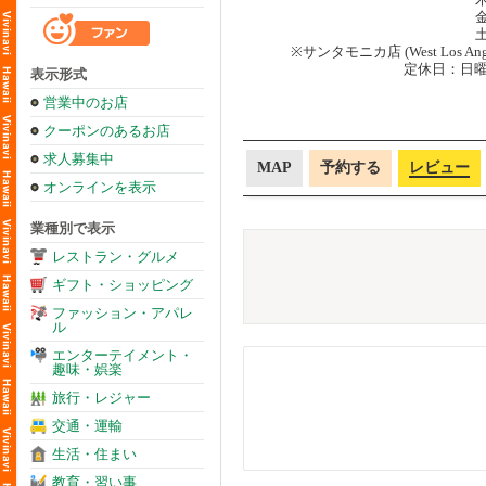
金
土
※サンタモニカ店 (West Los
定休日：日
表示形式
営業中のお店
クーポンのあるお店
求人募集中
MAP
予約する
レビュー
オンラインを表示
業種別で表示
レストラン・グルメ
ギフト・ショッピング
ファッション・アパレ
ル
エンターテイメント・
趣味・娯楽
旅行・レジャー
交通・運輸
生活・住まい
教育・習い事