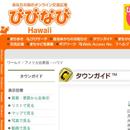
Hawaii
ワールド
>
アメリカ合衆国
>
ハワイ
タウンガイド
表示切替
新着・更新から全表示
リストで見る
日
マップで見る
月
写真で見る
火
水
動画で見る
木