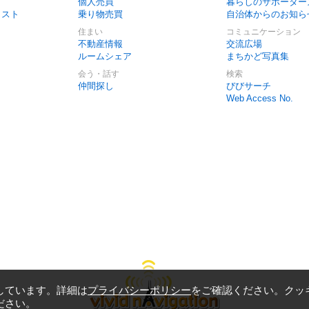
個人売買
暮らしのサポーター
リスト
乗り物売買
自治体からのお知ら
住まい
コミュニケーション
不動産情報
交流広場
ルームシェア
まちかど写真集
会う・話す
検索
仲間探し
びびサーチ
Web Access No.
しています。詳細は
プライバシーポリシー
をご確認ください。クッ
ださい。