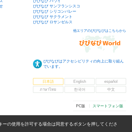
ズ
びびなび ハワイ
せ
びびなび サンフランシスコ
びびなび シリコンバレー
びびなび サクラメント
びびなび ロサンゼルス
他エリアのびびなびはこちらから
びびなびはアクセシビリティの向上に取り組ん
でいます。
日本語
English
español
ภาษาไทย
한국어
中文
PC版
スマートフォン版
キーの使用を許可する場合は同意するボタンを押してくださ