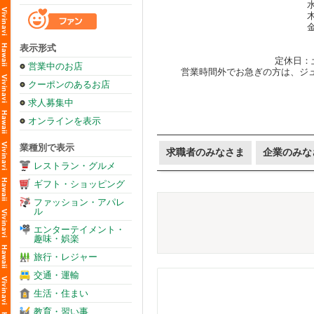
水
木
金
表示形式
定休日：
営業中のお店
営業時間外でお急ぎの方は、ジュンの
クーポンのあるお店
求人募集中
オンラインを表示
業種別で表示
求職者のみなさま
企業のみな
レストラン・グルメ
ギフト・ショッピング
ファッション・アパレ
ル
エンターテイメント・
趣味・娯楽
旅行・レジャー
交通・運輸
生活・住まい
教育・習い事