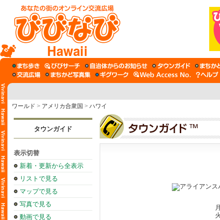
Hawaii
ワールド
>
アメリカ合衆国
>
ハワイ
タウンガイド
表示切替
新着・更新から全表示
リストで見る
マップで見る
写真で見る
月
火
動画で見る