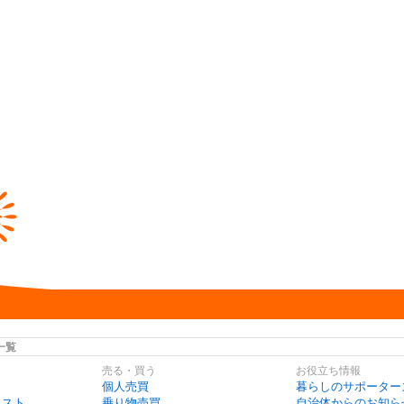
一覧
売る・買う
お役立ち情報
個人売買
暮らしのサポーター
リスト
乗り物売買
自治体からのお知ら