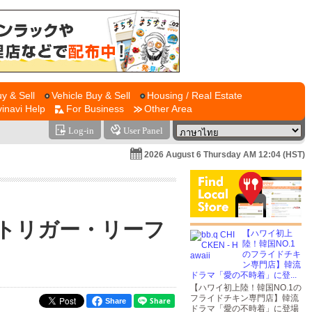
y & Sell
Vehicle Buy & Sell
Housing / Real Estate
vinavi Help
For Business
Other Area
Log-in
User Panel
2026 August 6 Thursday AM 12:04 (HST)
トリガー・リーフ
【ハワイ初上
陸！韓国NO.1
のフライドチキ
ン専門店】韓流
ドラマ「愛の不時着」に登...
【ハワイ初上陸！韓国NO.1の
フライドチキン専門店】韓流
Share
ドラマ「愛の不時着」に登場