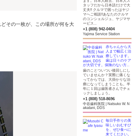
ます。日本人経営、日本人ス
タッフだから日本語だけで大
丈夫!! クルマで困ったはヤジ
マへご相談!!あなたのクルマ
のコンシェルジュ、ヤジマサ
ービス...
ん。けれどその一枚が、この場所が何を大
+1 (808) 942-0404
Yajima Service Station
赤ちゃんから大
人まで幅広く治
療しています。
歯は日々のケア
が大切です。保険のない方...
歯のことついつい後回しにし
ていませんか？実際に痛くな
ってからでは、大掛かりな治
療になってしまうことも。半
年に１回は歯医者さんでチェ
ックしましょう。
+1 (808) 518-8696
中谷歯科医院 | Natsuko W. N
akatani, DDS
毎日手作りの美
味しいおむすび
を、ぜひ食べに
来てください。