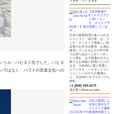
メ大学・マンタ大学
【店内飲食O
K！テイクアウ
トOK！ラン
チ・ディナー予
約OK！】毎日営業している
サ...
日本の家庭料理が食べられる
レストラン「花の里」は、ラ
ンチ・ディナーで美味しい和
定食やお弁当を販売。お酒は
販売していませんのでBYOB
でお持ち込みください♪ ゆっ
たり座れ、お子様連れや大人
数でもお気軽に利用いただけ
シリル・パヒヌイ氏でした。パヒヌ
ます。※約8年に渡り営業し
たワイキキ・ハイヤットリー
ンではなく、ハワイの音楽文化への
ジェンシーホテルの裏側か
ら、2020年にサウスキングに
移転。
+1 (808) 949-2679
花の里 | Hana no sato
日本人医師によ
る安心安全なア
ートメイク施術
👩🏽‍⚕️✨日本での形成外科医とし