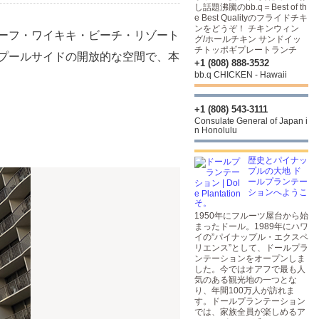
し話題沸騰のbb.q＝Best of th
e Best Qualityのフライドチキ
ンをどうぞ！ チキンウィン
ーフ・ワイキキ・ビーチ・リゾート
グ/ホールチキン サンドイッ
チトッポギプレートランチ
プールサイドの開放的な空間で、本
+1 (808) 888-3532
bb.q CHICKEN - Hawaii
+1 (808) 543-3111
Consulate General of Japan i
n Honolulu
歴史とパイナッ
プルの大地 ド
ールプランテー
ションへようこ
そ。
1950年にフルーツ屋台から始
まったドール。1989年にハワ
イの”パイナップル・エクスペ
リエンス”として、ドールプラ
ンテーションをオープンしま
した。今ではオアフで最も人
気のある観光地の一つとな
り、年間100万人が訪れま
す。ドールプランテーション
では、家族全員が楽しめるア