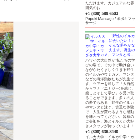
ただけます。カジュアルな雰
囲気のお...
+1 (808) 589-6503
Popoki Massage / ポポキマッ
サージ
「野性のイルカ
に会いたい！」
そんな夢をかな
えます。野生の
イルカやカメ、マンタと出...
ハワイの大自然が’私たちの学
びの場で、その中で助け合い
ながらたくましく生きる野生
のイルカやウミガメ、マンタ
などの海洋動物たちが先生で
す。ツアーを通して「大自然
からマナ（エナジー)を感じ、
癒しとそして学び」を受け取
ることができます。多くの人
の夢でもある「野生のイルカ
やマンタと泳ぐ」貴重な体験
で、人生が変わるような感動
を味わってください。皆様の
ご参加を、海とイルカが大好
きスタッフが待っています！
+1 (808) 636-8440
イルカ大学・イルカ中学・カ