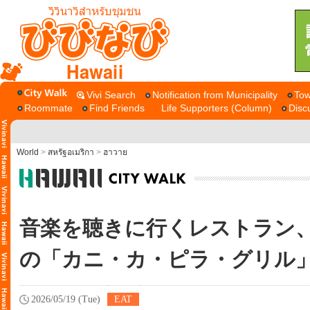
Hawaii
Vivi Search
Notification from Municipality
Tow
Roommate
Find Friends
Life Supporters (Column)
Disc
World
>
สหรัฐอเมริกา
>
ฮาวาย
音楽を聴きに行くレストラン
の「カニ・カ・ピラ・グリ
2026/05/19 (Tue)
EAT