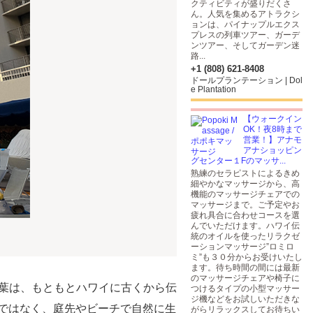
クティビティが盛りだくさ
ん。人気を集めるアトラクシ
ョンは、パイナップルエクス
プレスの列車ツアー、ガーデ
ンツアー、そしてガーデン迷
路...
+1 (808) 621-8408
ドールプランテーション | Dol
e Plantation
【ウォークイン
OK！夜8時まで
営業！】アナモ
アナショッピン
グセンター１Fのマッサ...
熟練のセラピストによるきめ
細やかなマッサージから、高
機能のマッサージチェアでの
マッサージまで。ご予定やお
疲れ具合に合わせコースを選
んでいただけます。ハワイ伝
統のオイルを使ったリラクゼ
ーションマッサージ”ロミロ
ミ”も３０分からお受けいたし
ます。待ち時間の間には最新
のマッサージチェアや椅子に
う言葉は、もともとハワイに古くから伝
つけるタイプの小型マッサー
ジ機などをお試しいただきな
ではなく、庭先やビーチで自然に生
がらリラックスしてお待ちい