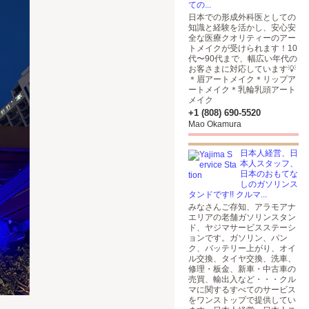
ての...
日本での形成外科医としての
知識と経験を活かし、安心安
全な医療クオリティーのアー
トメイクが受けられます！10
代〜90代まで、幅広い年代の
お客さまに対応しています💡
＊眉アートメイク＊リップア
ートメイク＊乳輪乳頭アート
メイク
+1 (808) 690-5520
Mao Okamura
日本人経営、日
本人スタッフ、
日本のおもてな
しのガソリンス
タンドです!! クルマ...
みなさんご存知、アラモアナ
エリアの老舗ガソリンスタン
ド、ヤジマサービスステーシ
ョンです。ガソリン、パン
ク、バッテリー上がり、オイ
ル交換、タイヤ交換、洗車、
修理・板金、新車・中古車の
売買、輸出入など・・・クル
マに関するすべてのサービス
をワンストップで提供してい