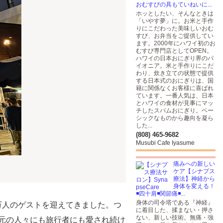
おむすびの具もていねいに...
ホッとしたい、そんなときは
「いやす夢」に。お米と手作
りにこだわった美味しいおむ
すび、お弁当をご提供してい
ます。2000年にハワイ初のお
むすび専門店としてOPEN。
ハワイの日本おにぎり界のパ
イオニア。米と手作りにこだ
わり、炊き立ての状態で提供
する日本式のおにぎりは、国
籍に関係なくお客様に喜ばれ
ています。一番人気は、日本
とハワイの食材が見事にマッ
チしたスパムおにぎり。ベー
シックなものから趣向を凝ら
した...
(808) 465-9682
Musubi Cafe Iyasume
痛みへの新しい
ケア【シナプス
療法】神経から
身体を変える！
◾️四十肩◾️関節痛◾️...
身体の司令塔である『神経』
0万人のゲストを迎えてきました。つ
に着目した、揉まない・押さ
ない、新しい技術。無痛・強
地元の人々にも旅行者にも愛され続け