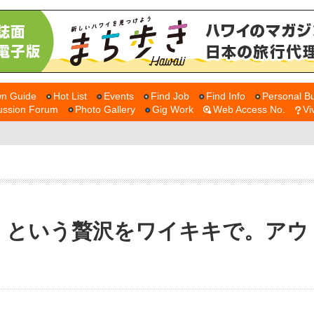
n Guide
Hot List
Events
Find Job
Find Info
Personal Bu
ussion Forum
Photo Gallery
Gig Work
Web Access No.
Vi
、という贅沢をワイキキで。アウ
ル」