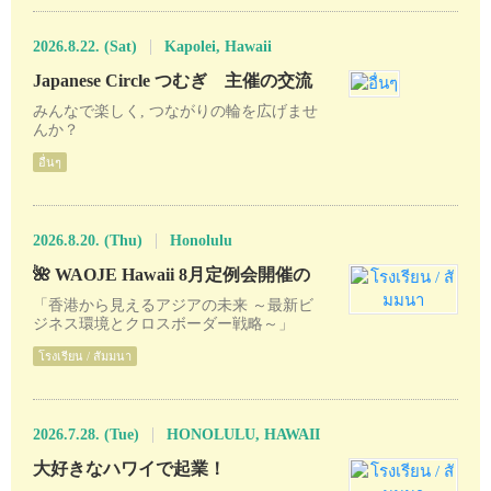
2026.8.22. (Sat)
Kapolei, Hawaii
Japanese Circle つむぎ 主催の交流
会のお知らせ
みんなで楽しく, つながりの輪を広げませ
んか？
อื่นๆ
2026.8.20. (Thu)
Honolulu
🌺 WAOJE Hawaii 8月定例会開催の
お知らせ
「香港から見えるアジアの未来 ～最新ビ
ジネス環境とクロスボーダー戦略～」
学びと交流を楽しむセミナー＆懇親会を開
โรงเรียน / สัมมนา
催します
2026.7.28. (Tue)
HONOLULU, HAWAII
大好きなハワイで起業！