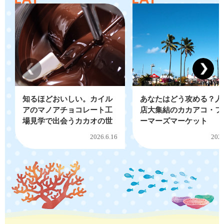
知るほどおいしい。カイル
あなたはどう攻める？人
アのマノアチョコレート工
店大集結のカカアコ・フ
場見学で出会うカカオの世
ーマーズマーケット
界
2026.6.16
2026