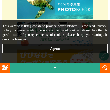
This website is using cookie to provide better services. Please read
Privacy
Policy
for more details. If you allow the use of cookies, please click the [A
gree] button. If you reject the use of cookies, please change your settings fr
om your browser.
Go back to top
Visit
Housing
Request to receive magazine by mail
Town Guide
Housing / Real Estate
Hot List
Roommate
Events
Communicate