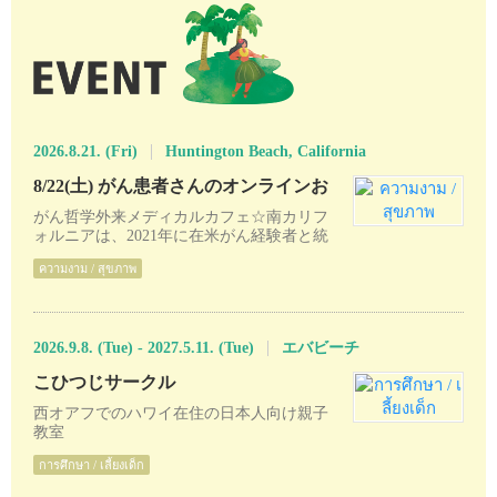
2026.8.21. (Fri)
Huntington Beach, California
8/22(土) がん患者さんのオンラインお
茶会（無料）
がん哲学外来メディカルカフェ☆南カリフ
ォルニアは、2021年に在米がん経験者と統
合医療従事者がボランティアで始めた会で
ความงาม / สุขภาพ
す。毎回、がん治療にまつわる話や日常の
出来事などを皆でお喋りしています。初め
ての方もリピーターさんもお気軽に遊びに
いらして下さい。
2026.9.8. (Tue) - 2027.5.11. (Tue)
エバビーチ
こひつじサークル
西オアフでのハワイ在住の日本人向け親子
教室
การศึกษา / เลี้ยงเด็ก