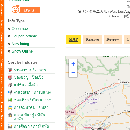
ว
วั
※サンタモニカ店 (West Los
Closed
Info Type
Open now
Coupon offered
MAP
Reserve
Review
G
Now hiring
Show Online
Sort by Industry
+
ร้านอาหาร / อาหาร
−
ของขวัญ / ช็อปปิ้ง
แฟชั่น / เสื้อผ้า
งานอดิเรก / การบันเทิง
ท่องเที่ยว / สันทนาการ
การคมนาคม / ขนส่ง
ความเป็นอยู่ / ที่พัก
อาศัย
การศึกษา / การฝึกหัด