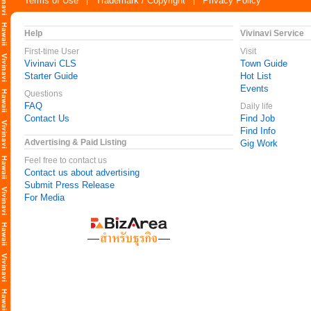
Terms of Use
Trademark / Copyright
Privacy Policy
Help
Vivinavi Service
First-time User
Visit
Vivinavi CLS
Town Guide
Starter Guide
Hot List
Events
Questions
FAQ
Daily life
Contact Us
Find Job
Find Info
Advertising & Paid Listing
Gig Work
Feel free to contact us
Contact us about advertising
Submit Press Release
For Media