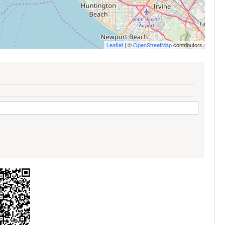
Leaflet
| ©
OpenStreetMap
contributors