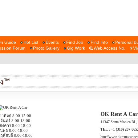
n Guide
Hot List
Events
Find Job
Find Info
Personal Bu
ussion Forum
Photo Gallery
Gig Work
Web Access No.
Vi
OK Rent A Car
อาทิตย์ 8:00-15:00
นจันทร์ 8:00-18:00
11347 Santa Monica Bl
นอังคาร 8:00-18:00
TEL :
+1 (310) 207-665
ันพุธ 8:00-18:00
ฤหัสบดี 8:00-18:00
http://www.okrentacar.net