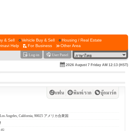
y & Sell
Vehicle Buy & Sell
Housing / Real Estate
vinavi Help
For Business
Other Area
Log-in
User Panel
2026 August 7 Friday AM 12:13 (HST)
., Los Angeles, California, 90025 アメリカ合衆国
2