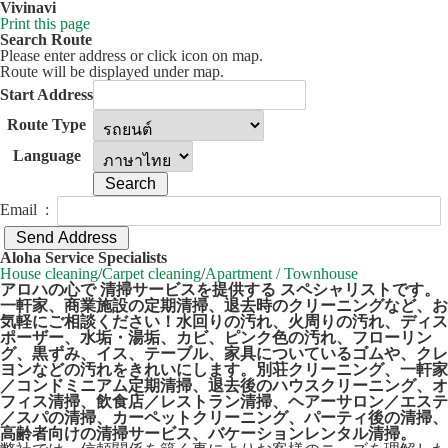
Vivinavi
Print this page
Search Route
Please enter address or click icon on map.
Route will be displayed under map.
Start Address
Route Type
Language
Email :
50 km
Leaflet
| ©
OpenStreetMap
contributors
Aloha Service Specialists
+
House cleaning
/
Carpet cleaning
/
Apartment / Townhouse
アロハの心で 清掃サービスを提供する スペシャリストです。
−
一軒家、商業施設の定期清掃、退去時のクリーニングなど、お
気軽にご相談ください！水回りの汚れ、火周りの汚れ、ディス
ポーザー、水垢・湯垢、カビ、ピンク色の汚れ、フローリン
グ、黒ずみ、イス、テーブル、家具についているゴムや、クレ
ヨンなどの汚れをきれいにします。別荘クリーニング、一軒家
／コンドミニアム定期清掃、退去後のハウスクリーニング、オ
フィス清掃、飲食店／レストラン清掃、ヘアーサロン／エステ
／スパの清掃、カーペットクリーニング、パーティ後の清掃、
高齢者向けの清掃サービス、バケーションレンタル清掃。