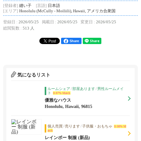
[登録者]
縫い子
[言語]
日本語
[エリア]
Honolulu (McCully - Moiliili), Hawaii, アメリカ合衆国
登録日 :
2026/05/25
掲載日 :
2026/05/25
変更日 :
2026/05/25
総閲覧数 :
513 人
Share
気になるリスト
ルームシェア
/
部屋あります
/
男性ルームメイ
ト
8.87% Match
優雅なハウス
Honolulu, Hawaii, 96815
個人売買
/
売ります
/
子供服・おもちゃ
8.08% M
atch
レインボー 制服 (新品)