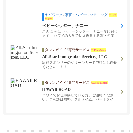
ギグワーク
/
家事・ベビーシッティング
7.97%
Match
ベビーシッター、ナニー
こんにちは。 ベビーシッター、ナニー受け付け
ます。 ハワイの大学で幼児教育を専攻・卒業
し、現地のプリ...
タウンガイド
/
専門サービス
7.1% Match
All-Star Immigration Services, LLC
家族スポンサーのグリーンカード申請はお任せ
ください！！！
タウンガイド
/
専門サービス
6.95% Match
HAWAII ROAD
ハワイでお仕事探している方、ご連絡くださ
い。ご相談は無料。フルタイム、パートタイ
ム、オンコール、さまざまな勤務形態のお仕事
を揃えています。また、ロサンゼルスオフィ
ス、日本オフィス、中国大連オフィスのネット
ワークで遠隔地でのお仕事のご紹介も可能で
す。