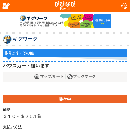
Hawaii
ギグワーク
作ります / その他
パウスカート縫います
マップ/ルート
ブックマーク
受付中
価格
＄１０～＄２５/1着
支払い方法