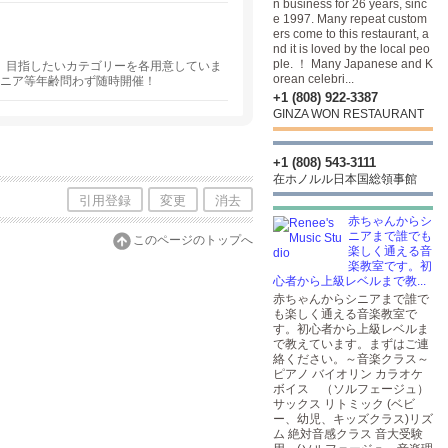
n business for 26 years, sinc
e 1997. Many repeat custom
ers come to this restaurant, a
nd it is loved by the local peo
ple. ！ Many Japanese and K
、目指したいカテゴリーを各用意していま
orean celebri...
シニア等年齢問わず随時開催！
+1 (808) 922-3387
GINZA WON RESTAURANT
+1 (808) 543-3111
在ホノルル日本国総領事館
引用登録
変更
消去
赤ちゃんからシ
ニアまで誰でも
このページのトップへ
楽しく通える音
楽教室です。初
心者から上級レベルまで教...
赤ちゃんからシニアまで誰で
も楽しく通える音楽教室で
す。初心者から上級レベルま
で教えています。まずはご連
絡ください。～音楽クラス～
ピアノ バイオリン カラオケ
ボイス （ソルフェージュ）
サックス リトミック (ベビ
ー、幼児、キッズクラス)リズ
ム 絶対音感クラス 音大受験