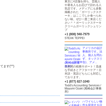
東京に4店舗を持ち、芸能人
や著名人もお忍びで訪れる人
気店です。メディアにも多数
掲載された「ガーリックステ
ーキ」はここでしか食べられ
ない味。ぜひ一度ご来店くだ
さい＾＾ガーリックステーキ
クリームガーリックシュリン
プ
+1 (808) 940-7979
STEAK TEPPEI
アメリカの会計
事務所です。法
人、個人を問わ
ず、タックスリ
ターン(確定申告)、アメ...
ます(^^)
日米間の税務サポート！迅速
な手続きとアフターケア！日
本語・英語どちらにも対応し
ております。
+1 (877) 827-1040
Todd's Accounting Services /
Mayumi Ozaki (尾崎会計事務
所)
ハワイらしい物
件を提供する日