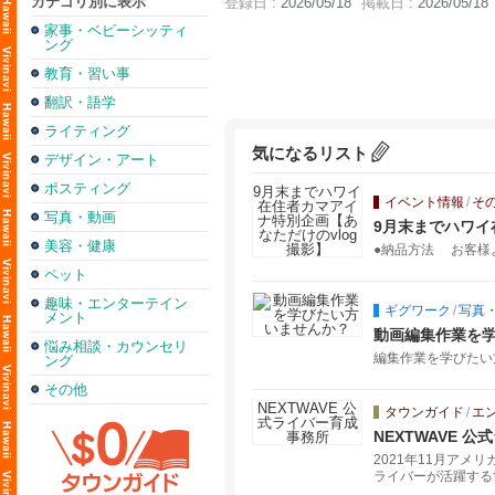
カテゴリ別に表示
登録日 :
2026/05/18
掲載日 :
2026/05/18
家事・ベビーシッティ
ング
教育・習い事
翻訳・語学
ライティング
気になるリスト
デザイン・アート
ポスティング
イベント情報
/
そ
写真・動画
9月末までハワイ
美容・健康
●納品方法 お客様
ペット
趣味・エンターテイン
ギグワーク
/
写真
メント
動画編集作業を
悩み相談・カウンセリ
編集作業を学びたい
ング
その他
タウンガイド
/
エ
NEXTWAVE 
2021年11月ア
ライバーが活躍する