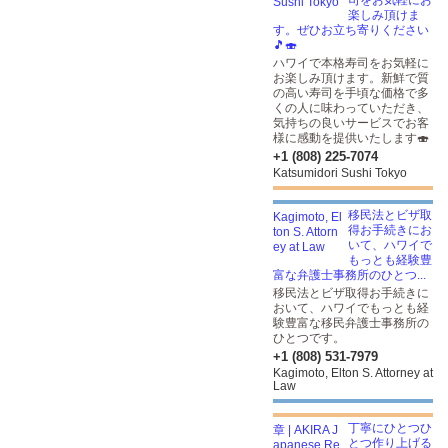
司をお気軽にお
楽しみ頂けま
す。ぜひお立ち寄りください
🎵🍣
ハワイで本格寿司をお気軽に
お楽しみ頂けます。新鮮で質
の高い寿司を手頃な価格で多
くの人に味わっていただき、
気持ちの良いサービスでお客
様に感動を提供いたします🍣
+1 (808) 225-7074
Katsumidori Sushi Tokyo
移民法とビザ取
得お手続きにお
いて、ハワイで
もっとも経験豊
富な弁護士事務所のひとつ...
移民法とビザ取得お手続きに
おいて、ハワイでもっとも経
験豊富な移民弁護士事務所の
ひとつです。
+1 (808) 531-7979
Kagimoto, Elton S. Attorney at
Law
丁寧にひとつひ
とつ作り上げる