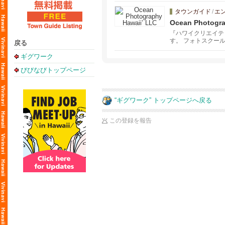
タウンガイド
/
エ
Ocean Photogra
『ハワイクリエイテ
す。 フォトスクー
戻る
ギグワーク
びびなびトップページ
“ギグワーク” トップページへ戻る
この登録を報告