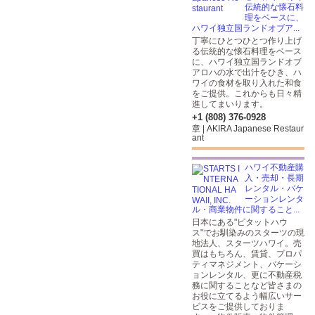
伝統的な懐石料
理をベースに、
ハワイ独立国ランドオブア...
丁寧にひとつひとつ作り上げ
る伝統的な懐石料理をベース
に、ハワイ独立国ランドオブ
アロハの水で出汁をひき、ハ
ワイの食材を取り入れた和食
をご提供。これからも日々精
進してまいります。
+1 (808) 376-0928
章 | AKIRA Japanese Restaur
ant
ハワイ不動産購
入・売却・長期
レンタル・バケ
ーションレンタ
ル・商業物件に関すること...
日本にある"ピタットハウ
ス"でお馴染みのスターツの現
地法人、スターツハワイ。売
買はもちろん、賃貸、プロパ
ティマネジメント、バケーシ
ョンレンタル、更に不動産税
務に関することなど皆さまの
お役に立てるよう幅広いサー
ビスをご提供しておりま