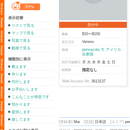
表示切替
受付中
リストで見る
マップで見る
$15〜$150
価格
写真で見る
Venmo
支払方法
動画で見る
pensacola, fl, アメリカ
地域
合衆国
種類別に表示
月 火 水 木 金 土 日
対応可能曜日
教えます
指定なし
時間帯
作ります
Web Access No.
3613137
代行します
お手伝いします
こんなことが得意です
預かります
提供します
探してます
[登録者]
Mai
[言語]
日本語
[エリア]
pe