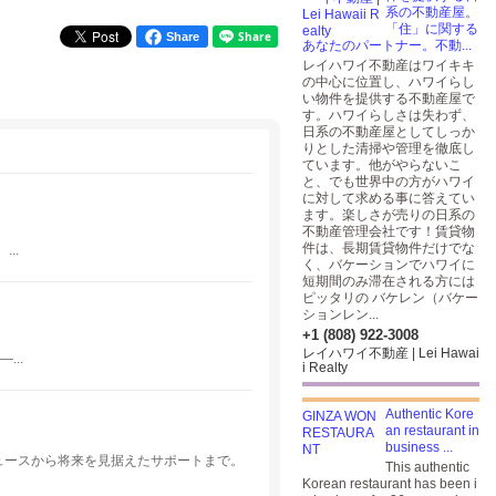
系の不動産屋。
「住」に関する
Share
あなたのパートナー。不動...
レイハワイ不動産はワイキキ
の中心に位置し、ハワイらし
い物件を提供する不動産屋で
す。ハワイらしさは失わず、
日系の不動産屋としてしっか
りとした清掃や管理を徹底し
ています。他がやらないこ
と、でも世界中の方がハワイ
に対して求める事に答えてい
ます。楽しさが売りの日系の
不動産管理会社です！賃貸物
件は、長期賃貸物件だけでな
..
く、バケーションでハワイに
短期間のみ滞在される方には
ピッタリの バケレン（バケー
ションレン...
+1 (808) 922-3008
レイハワイ不動産 | Lei Hawai
..
i Realty
Authentic Kore
an restaurant in
business ...
デュースから将来を見据えたサポートまで。
This authentic
Korean restaurant has been i