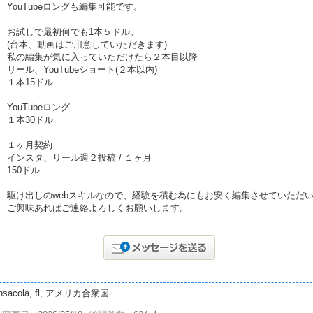
YouTubeロングも編集可能です。
お試しで最初何でも1本５ドル。
(台本、動画はご用意していただきます)
私の編集が気に入っていただけたら２本目以降
リール、YouTubeショート(２本以内)
１本15ドル
YouTubeロング
１本30ドル
１ヶ月契約
インスタ、リール週２投稿 / １ヶ月
150ドル
駆け出しのwebスキルなので、経験を積む為にもお安く編集させていただいて
ご興味あればご連絡よろしくお願いします。
nsacola, fl, アメリカ合衆国