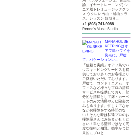
用 (ソルフェージュ、音楽理
論、イヤートレーニング) シ
ニア脳トレミュージッククラ
ス ウクレレ 作曲・編曲クラ
ス、レッスン 短期音...
+1 (808) 741-9088
Renee's Music Studio
MANAHOUSE
KEEPINGはオ
アフ島ハワイを
拠点に、戸建
て、バケーションレ...
「信頼と実績」オアフ島でハ
ウスキ－ピングサービスを提
供しており多くのお客様より
ご愛顧いただいております。
戸建て、コンドミニアム、オ
フィスなど様々なプロの清掃
サービスを提供しており、部
分的な清掃として床・カーペ
ットのみの清掃やカビ除去の
みも承ります。忙しくてなか
なかお掃除をする時間のな
い！そんな時は私達プロのお
掃除屋さんにお任まかせくだ
さい！単なる清掃ではなく高
度な技術と知識、効率かつ効
果的にプロと...