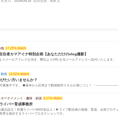
変更日 :
2026/05/18
総閲覧数 :
624 人
の他
17.25% Match
在住者カマアイナ特別企画【あなただけのvlog撮影】
よりメールアドレスを頂き、弊社よりURLを当メールアドレスへ送付いたします。 .
・動画
13.92% Match
学びたい方いませんか？
方募集中です。 ◆基本から応用まで動画制作スキルが身につく！ ・――――――――.
ンターテイメント・趣味・娯楽
8.17% Match
公式ライバー育成事務所
メリカ拠点設立！所属ライバー8000名以上！▶ライブ配信者の発掘、育成、企画プロ
世界を創出するライバープロダクションです。