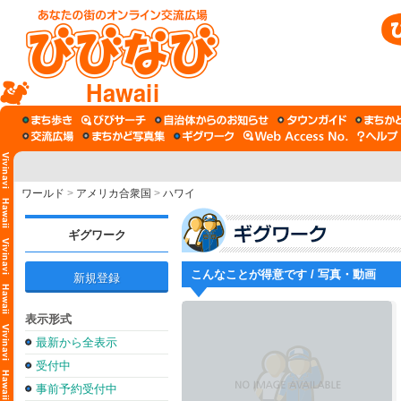
Hawaii
ワールド
>
アメリカ合衆国
>
ハワイ
ギグワーク
こんなことが得意です / 写真・動画
新規登録
表示形式
最新から全表示
受付中
事前予約受付中