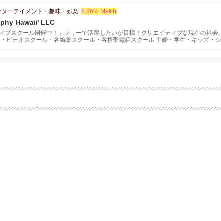
ンターテイメント・趣味・娯楽
6.86% Match
phy Hawaii’ LLC
ィブスクール開催中！』フリーで活躍したいが目標！クリエイティブな現在の社会
ル・ビデオスクール・各編集スクール・各携帯電話スクール 主婦・学生・キッズ・