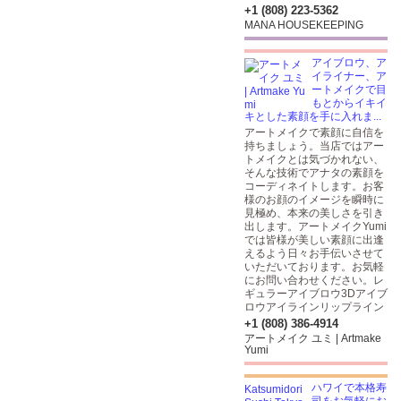
+1 (808) 223-5362
MANA HOUSEKEEPING
アイブロウ、ア
イライナー、ア
ートメイクで目
もとからイキイ
キとした素顔を手に入れま...
アートメイクで素顔に自信を
持ちましょう。当店ではアー
トメイクとは気づかれない、
そんな技術でアナタの素顔を
コーディネイトします。お客
様のお顔のイメージを瞬時に
見極め、本来の美しさを引き
出します。アートメイクYumi
では皆様が美しい素顔に出逢
えるよう日々お手伝いさせて
いただいております。お気軽
にお問い合わせください。レ
ギュラーアイブロウ3Dアイブ
ロウアイラインリップライン
+1 (808) 386-4914
アートメイク ユミ | Artmake
Yumi
ハワイで本格寿