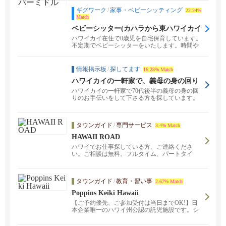
ギグワーク
/
家事・ベビーシッティング
22.24%
Match
ベビーシッター(カハラから東ハワイカイ
エリア)
ハワイカイ在住で0歳児を自宅保育しています。
不定期でベビーシッターをいたします。時間や
シッター代な...
情報掲示板
/
探してます
16.28% Match
ハワイカイの一軒家で、義母の身の回り
のお手伝いをして下さる方を探していま
ハワイカイの一軒家で70代後半の義母の身の回
す。
りのお手伝いをして下さる方を探しています。
痴呆などの...
タウンガイド
/
専門サービス
3.4% Match
HAWAII ROAD
ハワイでお仕事探している方、ご連絡くださ
い。ご相談は無料。フルタイム、パートタイ
ム、オンコール、さまざまな勤務形態のお仕事
を揃えています。また、ロサンゼルスオフィ
ス、日本オフィス、中国大連オフィスのネット
タウンガイド
/
教育・習い事
2.67% Match
ワークで遠隔地でのお仕事のご紹介も可能で
す。
Poppins Keiki Hawaii
【ご予約優先、ご参加受付は当日までOK!】日
本企業唯一のハワイ州公認の託児施設です。シ
ェラトン・ワイキキ・ホテル内の最高なロケー
ション。ご家族の充実したハワイ旅行や生活を