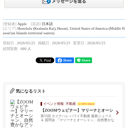
メッセージを送る
[登録者]
Apple
[言語]
日本語
[エリア]
Honolulu (Kealaula Kai), Hawaii, United States of America (Middle H
awai'ian Islands territorial waters)
登録日 :
2026/05/25
掲載日 :
2026/05/25
変更日 :
2026/05/25
総閲覧数 :
680 人
Share
気になるリスト
イベント情報
/
不動産
22.84% Match
【ZOOMウェビナー】マリーナとオーシ
ャン、自然豊かなアッパーミドルタウ
第55回 カイナハレ ハワイ不動産 最新ニュース
ン、ハワイカイ特集
＆ 質問会 『マリーナとオーシャン、自然豊かな
アッ...