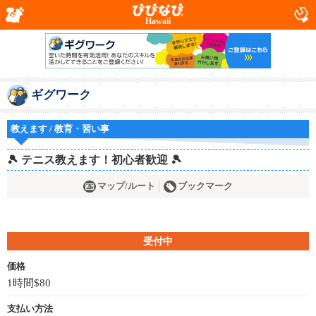
Hawaii
ギグワーク
教えます / 教育・習い事
🎾 テニス教えます！初心者歓迎 🎾
マップ/ルート
ブックマーク
受付中
価格
1時間$80
支払い方法