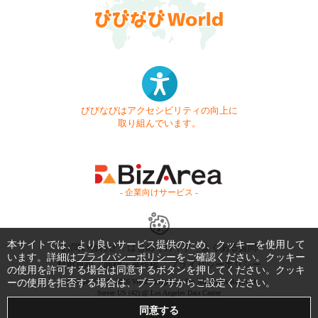
びびなびはアクセシビリティの向上に
取り組んでいます。
- 企業向けサービス -
本サイトでは、より良いサービス提供のため、クッキーを使用して
お問い合わせ
はじめてガイド
よくある質問
います。詳細は
プライバシーポリシー
をご確認ください。クッキー
利用規約
商標・著作権
プライバシーポリシー
の使用を許可する場合は同意するボタンを押してください。クッキ
ーの使用を拒否する場合は、ブラウザからご設定ください。
Copyright © 1999-2026 Vivid Navigation, Inc. All Rights Reserved.
Server US (42) @ Los Angeles Data Center