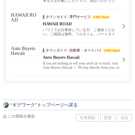
来る方を対象にしたクラス。英語でのレッス
ン。日本人スタッフ...
タウンガイド
/
専門サービス
4.48% Match
HAWAII ROAD
ハワイでお仕事探している方、ご連絡くださ
い。ご相談は無料。フルタイム、パートタイ
ム、オンコール、さまざまな勤務形態のお仕事
を揃えています。また、ロサンゼルスオフィ
ス、日本オフィス、中国大連オフィスのネット
タウンガイド
/
自動車・オートバイ
3.98% Match
ワークで遠隔地でのお仕事のご紹介も可能で
す。
Auto Buyers Hawaii
If you are looking to sell your used car or truck, visit
Auto Buyers Hawaii ！ We buy directly from you, so
there is no middleman and you get a high valuation. W
e also check the condition of the vehicle and buy it at a
fair price.
“ギグワーク”トップページへ戻る
この登録を報告
引用登録
変更
消去