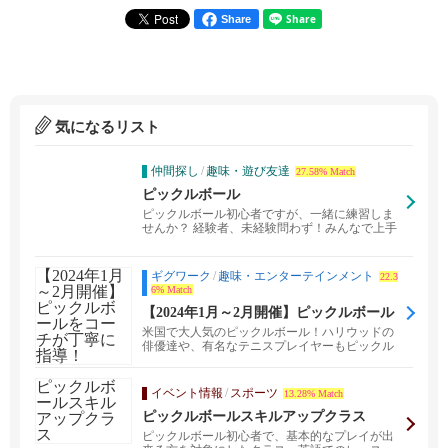
Share
気になるリスト
仲間探し
/
趣味・遊び友達
27.58% Match
ピックルボール
ピックルボール初心者ですが、一緒に練習しま
せんか？ 経験者、未経験問わず！みんなで上手
くなりましょ...
ギグワーク
/
趣味・エンターテインメント
22.3
6% Match
【2024年1月～2月開催】ピックルボール
をコーチが丁寧に指導！
米国で大人気のピックルボール！ハリウッドの
俳優達や、有名なテニスプレイヤーもピックル
ボールを楽しみ、...
イベント情報
/
スポーツ
13.28% Match
ピックルボールスキルアップクラス
ピックルボール初心者で、基本的なプレイが出