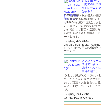
6月22日から6
日間で通訳の基
礎トレーニング
を学ぶ！
JVTAは字幕・吹き替えの翻訳
者を育成する職業訓練校とし
て1996年に東京で設立しまし
た。ロサンゼルス校では語学
力を活かして幅広く活躍した
い方たちのスキル習得をサポ
ートします。
+1 (310) 316-3121
Japan Visualmedia Translati
on Academy / 日本映像翻訳ア
カデミー
フレンドリーな
環境で出会う、
英語とハワイの
本当の魅力。
心地よい風が吹くハワイの地
で、あたたかい先生や仲間と
共に、英語も人生ももっと豊
かに。あなたの一歩を、ここ
で。
+1 (808) 791-7800
Central Pacific College