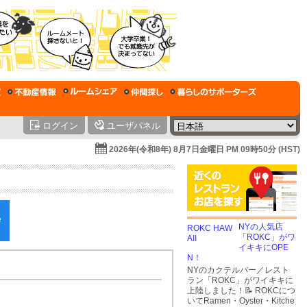
ログイン
ユーザパネル
2026年(令和8年) 8月7日金曜日 PM 09時50分 (HST)
NYの人気店
「ROKC」がワ
イキキにOPE
N！
NYのカクテルバー／レスト
ラン「ROKC」がワイキキに
上陸しました！📝 ROKCにつ
いてRamen・Oyster・Kitche