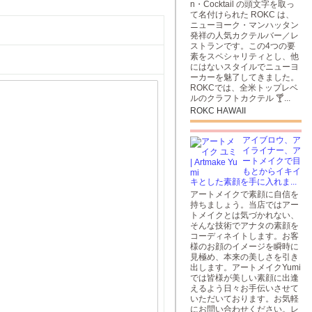
n・Cocktail の頭文字を取っ
て名付けられた ROKC は、
ニューヨーク・マンハッタン
発祥の人気カクテルバー／レ
ストランです。この4つの要
素をスペシャリティとし、他
にはないスタイルでニューヨ
ーカーを魅了してきました。
ROKCでは、全米トップレベ
ルのクラフトカクテル 🍸...
ROKC HAWAII
アイブロウ、ア
イライナー、ア
ートメイクで目
もとからイキイ
キとした素顔を手に入れま...
アートメイクで素顔に自信を
持ちましょう。当店ではアー
トメイクとは気づかれない、
そんな技術でアナタの素顔を
コーディネイトします。お客
様のお顔のイメージを瞬時に
見極め、本来の美しさを引き
出します。アートメイクYumi
では皆様が美しい素顔に出逢
えるよう日々お手伝いさせて
いただいております。お気軽
にお問い合わせください。レ