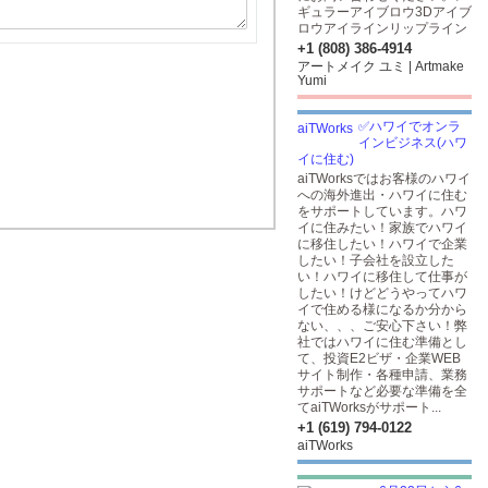
ギュラーアイブロウ3Dアイブ
ロウアイラインリップライン
+1 (808) 386-4914
アートメイク ユミ | Artmake
Yumi
✅ハワイでオンラ
インビジネス(ハワ
イに住む)
aiTWorksではお客様のハワイ
への海外進出・ハワイに住む
をサポートしています。ハワ
イに住みたい！家族でハワイ
に移住したい！ハワイで企業
したい！子会社を設立した
い！ハワイに移住して仕事が
したい！けどどうやってハワ
イで住める様になるか分から
ない、、、ご安心下さい！弊
社ではハワイに住む準備とし
て、投資E2ビザ・企業WEB
サイト制作・各種申請、業務
サポートなど必要な準備を全
てaiTWorksがサポート...
+1 (619) 794-0122
aiTWorks