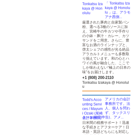
「 Tonkatsu Iza
kaya @ Honolu
lu 」は、アラモ
アナ西側...
厳選された豚肉と自家製パン
粉、選べる3種のソースに加
え、宮崎牛の牛カツや手作り
の小鉢・豚汁・カレー、カツ
サンドをご用意。さらに、豊
富なお酒のラインナップと、
啓太シェフの感性が光る絶品
アラカルトメニューも多数取
り揃えています。和の心とハ
ワイの風が融合した、ここで
しか味わえない“極上の日本の
味”をお届けします。
+1 (808) 200-2110
Tonkatsu Izakaya @ Honolul
u
アメリカの会計
事務所です。法
人、個人を問わ
ず、タックスリ
ターン(確定申告)、アメ...
日米間の税務サポート！迅速
な手続きとアフターケア！日
本語・英語どちらにも対応し