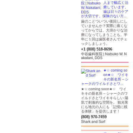
人まで幅広く治
療しています。
歯は日々のケア
が大切です。保険のない方...
歯のことついつい後回しにし
ていませんか？実際に痛くな
ってからでは、大掛かりな治
療になってしまうことも。半
年に１回は歯医者さんでチェ
ックしましょう。
+1 (808) 518-8696
中谷歯科医院 | Natsuko W. N
akatani, DDS
★☆ coming so
on★☆ ワイキ
キの新名所 – シ
ャークのワイルドさとワ...
★☆ coming soon★☆ ワイ
キキの新名所 – シャークのワ
イルドさとワイキキらしい 陽
気で刺激的な空間を。 観光客
にも地元の人にも「記憶に残
る体験」を提供します！
(808) 970-7459
Shark and Surf