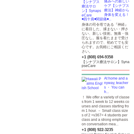
痛みへの新しい
ケア【シナプス
療法】神経から
身体を変える！
◾️四十肩◾️関節痛◾️...
身体の司令塔である『神経』
に着目した、揉まない・押さ
ない、新しい技術。無痛・強
圧なし。服を着たままで受け
られますので、初めてでも安
心です。お気軽にご相談くだ
さい。
+1 (808) 694-9358
【シナプス療法サロン】Syna
pseCare
At home and a
nyway, teacher
s ・ You can
h...
！ We offer a variety of classe
s from 1 week to 12 weeks co
urses and classes starting fro
m 1 hour. － Small class size
s of 2 <v367> 4 students per
class and a strong emphasis
on conversation mea...
+1 (808) 922-3235