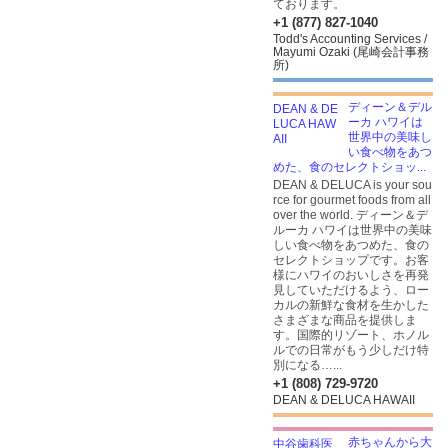
ております。
+1 (877) 827-1040
Todd's Accounting Services /
Mayumi Ozaki (尾崎会計事務
所)
ディーン＆デル
ーカ ハワイは
世界中の美味し
い食べ物をあつ
めた、食のセレクトショッ...
DEAN & DELUCA is your sou
rce for gourmet foods from all
over the world. ディーン＆デ
ルーカ ハワイは世界中の美味
しい食べ物をあつめた、食の
セレクトショップです。お客
様にハワイのおいしさを再発
見していただけるよう、ロー
カルの新鮮な食材を生かした
さまざまな商品を提供しま
す。国際的リゾート、ホノル
ルでの日常がもう少しだけ特
別になる…...
+1 (808) 729-9720
DEAN & DELUCA HAWAII
赤ちゃんから大