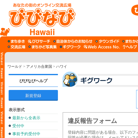
Hawaii
ワールド
>
アメリカ合衆国
>
ハワイ
びびなびヘルプ
新規登録
表示形式
最新から全表示
違反報告フォーム
受付中
登録内容に問題がある場合、以下のフ
事前予約受付中
回答が必要な場合は、メールアドレス