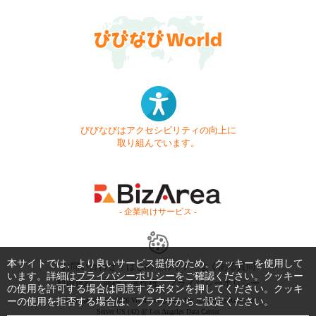
びびなびはアクセシビリティの向上に
取り組んでいます。
- 企業向けサービス -
本サイトでは、より良いサービス提供のため、クッキーを使用して
お問い合わせ
はじめてガイド
よくある質問
います。詳細は
プライバシーポリシー
をご確認ください。クッキー
利用規約
商標・著作権
プライバシーポリシー
の使用を許可する場合は同意するボタンを押してください。クッキ
ーの使用を拒否する場合は、ブラウザからご設定ください。
Copyright © 1999-2026 Vivid Navigation, Inc. All Rights Reserved.
Server US (42) @ Los Angeles Data Center