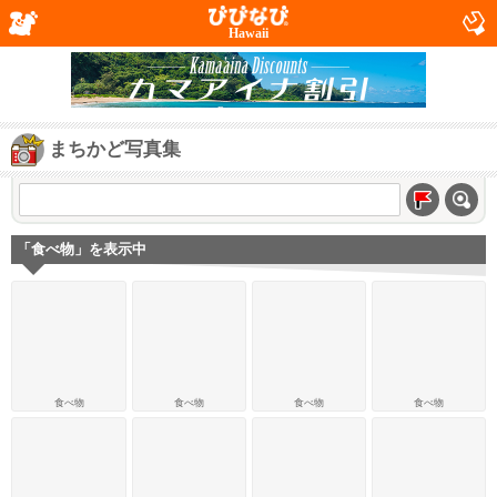
Hawaii
まちかど写真集
「食べ物」を表示中
食べ物
食べ物
食べ物
食べ物