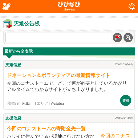
Hawaii
灾难公告板
最新から全表示
灾难信息
2026/03/25 (Wed)
ドネーション＆ボランティアの最新情報サイト
今回のコナストームで、どこで何が必要としているかがリ
アルタイムでわかるサイトが立ち上がりました。
詳細
[登録者]
Miki.
[エリア]
Waialua
支援信息
2026/03/24 (Tue)
今回のコナストームの寄附金先一覧
ハワイに住んでいるが現地に行けない方な