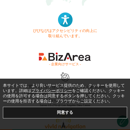
びびなびはアクセシビリティの向上に
取り組んでいます。
- 企業向けサービス -
本サイトでは、より良いサービス提供のため、クッキーを使用して
お問い合わせ
はじめてガイド
よくある質問
います。詳細は
プライバシーポリシー
をご確認ください。クッキー
利用規約
商標・著作権
プライバシーポリシー
の使用を許可する場合は同意するボタンを押してください。クッキ
ーの使用を拒否する場合は、ブラウザからご設定ください。
Copyright © 1999-2026 Vivid Navigation, Inc. All Rights Reserved.
Server US (75) @ Los Angeles Data Center