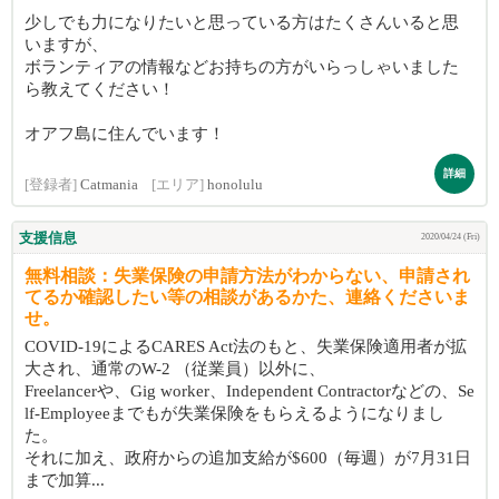
少しでも力になりたいと思っている方はたくさんいると思
いますが、
ボランティアの情報などお持ちの方がいらっしゃいました
ら教えてください！
オアフ島に住んでいます！
詳細
[登録者]
Catmania
[エリア]
honolulu
支援信息
2020/04/24 (Fri)
無料相談：失業保険の申請方法がわからない、申請され
てるか確認したい等の相談があるかた、連絡くださいま
せ。
COVID-19によるCARES Act法のもと、失業保険適用者が拡
大され、通常のW-2 （従業員）以外に、
Freelancerや、Gig worker、Independent Contractorなどの、Se
lf-Employeeまでもが失業保険をもらえるようになりまし
た。
それに加え、政府からの追加支給が$600（毎週）が7月31日
まで加算...