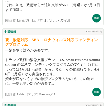
た。
それに加え、政府からの追加支給が$600（毎週）が7月31日
まで加算...
詳細
[登録者]
LiveinUS
[エリア]
ホノルル, ハワイ州
支援情報
2020年04月05日(日)
要・緊急対応 SBA コロナウィルス対応 ファンディン
グプログラム
一刻を争う対応が必要です。
トランプ政権の緊急支援プラン、U.S. Small Business Admini
stration の緊急ファンディングプログラムの受付が、銀行に
よっては4月3日（金曜）から、また、その他銀行でも、4月
6日（月曜）から実施されます。
資金が底をつくまでの救済プログラムなので、この週末
に、一刻も早い対応が必要で...
詳細
[登録者]
Labis
[エリア]
Torrance, CA
支援情報
2020年03月25日(水)