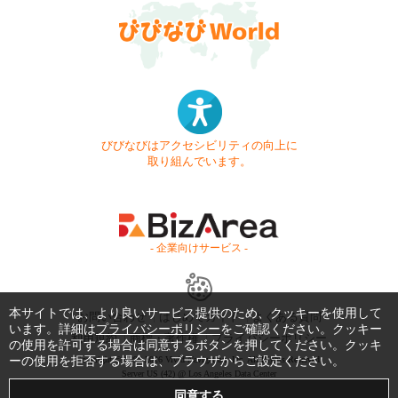
びびなびはアクセシビリティの向上に
取り組んでいます。
- 企業向けサービス -
本サイトでは、より良いサービス提供のため、クッキーを使用して
お問い合わせ
はじめてガイド
よくある質問
います。詳細は
プライバシーポリシー
をご確認ください。クッキー
利用規約
商標・著作権
プライバシーポリシー
の使用を許可する場合は同意するボタンを押してください。クッキ
ーの使用を拒否する場合は、ブラウザからご設定ください。
Copyright © 1999-2026 Vivid Navigation, Inc. All Rights Reserved.
Server US (42) @ Los Angeles Data Center