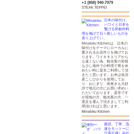
+1 (808) 940-7979
STEAK TEPPEI
日本の味付け、
ハワイと日本を
繋げる和創作料
理を掲げて日々新しいものを
造り上げてい...
Minatoku Kitchenは、日本の
味付けをテーマにローカルに
愛されるお店作りを掲げてお
ります。ワイキキエリアから
も遠くない為、観光客の皆様
も少し海外での料理で胃を休
めたい時に是非ご利用して頂
きたく思います。お米は魚沼
産こしひかりを使用してお
り、おにぎり、肉巻きも大好
評で地元の方にお買い求めい
ただいております。是非です
が現地の方、観光客の方、一
度足を運んで頂きましてご利
用頂ければと思います。
Minatoku Kitchen
親切、丁寧、迅
速をモットーに
日系引越し会社