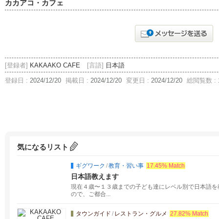
カカアコ・カフェ
[登録者]
KAKAAKO CAFE
[言語]
日本語
登録日 :
2024/12/20
掲載日 :
2024/12/20
変更日 :
2024/12/20
総閲覧数 :
気になるリスト
ギグワーク
/
教育・習い事
17.45% Match
日本語教えます
現在４歳〜１３歳までの子ども達にレベル別で日本語を
ので、ご都合...
タウンガイド
/
レストラン・グルメ
27.82% Match