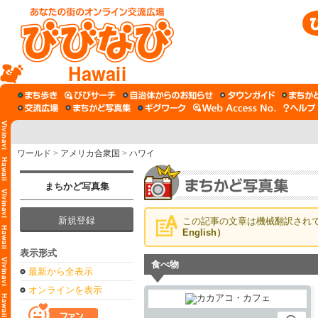
Hawaii
ワールド
>
アメリカ合衆国
>
ハワイ
まちかど写真集
新規登録
この記事の文章は機械翻訳され
English）
表示形式
食べ物
最新から全表示
オンラインを表示