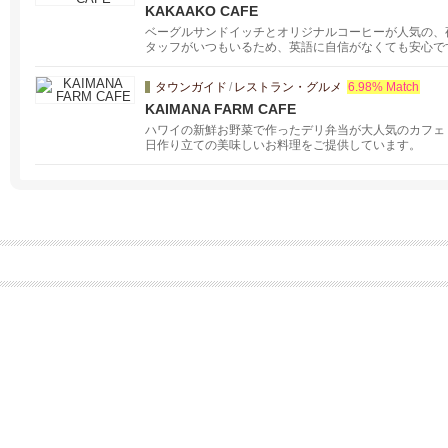
KAKAAKO CAFE
ベーグルサンドイッチとオリジナルコーヒーが人気の、
タッフがいつもいるため、英語に自信がなくても安心で
で、ゆったりとお楽しみください。夜は９時までオープ
クリームも。バーは生ビール・ワイン・カクテル・ウィ
タウンガイド
/
レストラン・グルメ
6.98% Match
にハンバーガーやおつまみも。
KAIMANA FARM CAFE
ハワイの新鮮お野菜で作ったデリ弁当が大人気のカフェ
日作り立ての美味しいお料理をご提供しています。