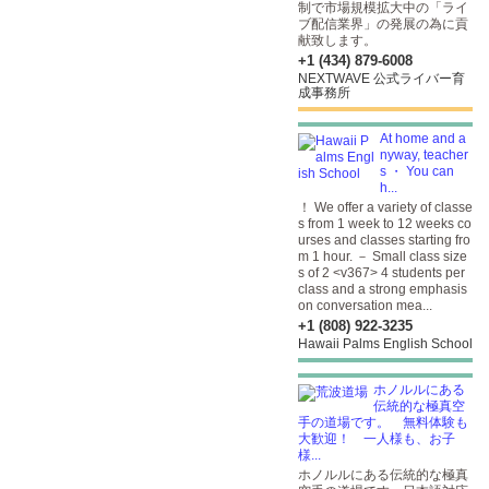
制で市場規模拡大中の「ライ
ブ配信業界」の発展の為に貢
献致します。
+1 (434) 879-6008
NEXTWAVE 公式ライバー育
成事務所
At home and a
nyway, teacher
s ・ You can
h...
！ We offer a variety of classe
s from 1 week to 12 weeks co
urses and classes starting fro
m 1 hour. － Small class size
s of 2 <v367> 4 students per
class and a strong emphasis
on conversation mea...
+1 (808) 922-3235
Hawaii Palms English School
ホノルルにある
伝統的な極真空
手の道場です。 無料体験も
大歓迎！ 一人様も、お子
様...
ホノルルにある伝統的な極真