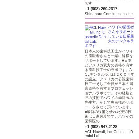
です！
+1 (808) 260-2617
Shinohara Constructions Inc
ハワイの歯医者
さんをサポート
している日系最
大のデンタルラ
ボです
日本人の歯科技工士がハワイ
の歯医者さんと一緒に皆様を
サポートしています。■日本
とアメリカ双方の資格を有す
る歯科技工士のラボです。A
CLデンタルラボは２００４年
に設立。アメリカの公認歯科
技工士そして全員が日本の国
家資格を有するプロフェッシ
ョナルラボです。その経験と
匠の技術でハワイの歯科医の
先生方、そして患者様のサポ
ートをさせて頂いています。
■最新の設備と優れた技術技
術は日進月歩です。ハワイの
歯科医の...
+1 (808) 947-2128
ACL Hawaii, Inc. Cosmetic D
ental Lab.