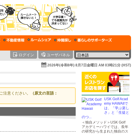
ログイン
ユーザパネル
2026年(令和8年) 8月7日金曜日 AM 03時21分 (HST)
ご注意ください。
（原文の言語：
USK Golf Acad
emy HAWAIIで
は、「学ぶ楽し
さ」と「生徒と
のつ...
＜独自メソッド＞USK Golf
アカデミーハワイでは、長年
の研究から生まれた独自のス