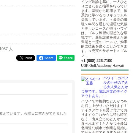
イング理論を基に、一人ひと
りに合わせた指導を行ってい
ます。基礎から応用まで、体
系的に学べるカリキュラムを
提供しています。＜最高の環
境＞年間を通して温暖な気候
と美しいコースが揃うハワイ
は、ゴルフ練習の理想的な環
境です。最新設備を備えた練
習場と一流のコースで、効率
的に技術を磨くことができま
1037 人
す。＜充実のサポート＞ゴル
フ...
Share
+1 (808) 226-7100
USK Golf Academy Hawaii
ハワイ・カパフ
ルの行列のでき
る大人気とんか
つ屋です。電話注文のテイク
アウトあり。...
ハワイで本格的なとんかつを
お召し上がりいただけます！
テイクアウトも受け付けてお
教えています。火曜日に空きができました
ります☆これからは待ち時間
なく、出来立てのとんかつが
食べれます！とんかつ玉藤は
北海道札幌市で創業を開始し
てから今年で６６年を迎えま