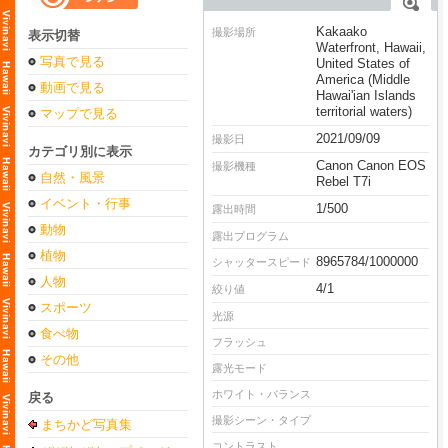
Kakaako
撮影場所
表示切替
Waterfront, Hawaii,
写真で見る
United States of
America (Middle
動画で見る
Hawai'ian Islands
territorial waters)
マップで見る
2021/09/09
撮影日
カテゴリ別に表示
Canon Canon EOS
撮影機種
自然・風景
Rebel T7i
イベント・行事
1/500
露出時間
動物
露出プログラム
植物
8965784/1000000
シャッタースピード
人物
4/1
絞り値
スポーツ
光源
食べ物
フラッシュ
その他
露光モード
ホワイト・バランス
戻る
撮影シーン・タイプ
まちかど写真集
コントラスト