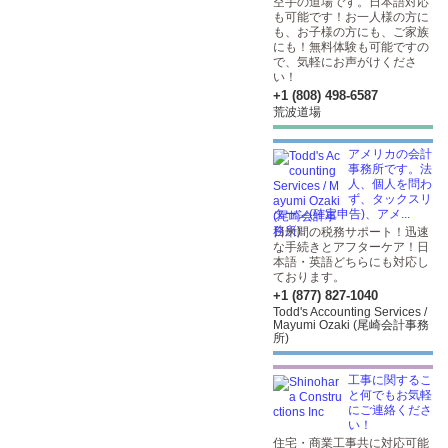
空手の道場です。日本語対応
も可能です！お一人様の方に
も、お子様の方にも、ご家族
にも！無料体験も可能ですの
で、気軽にお声がけくださ
い！
+1 (808) 498-6587
荒波道場
アメリカの会計
事務所です。法
人、個人を問わ
ず、タックスリ
ターン(確定申告)、アメ...
日米間の税務サポート！迅速
な手続きとアフターケア！日
本語・英語どちらにも対応し
ております。
+1 (877) 827-1040
Todd's Accounting Services /
Mayumi Ozaki (尾崎会計事務
所)
工事に関するこ
と何でもお気軽
にご連絡くださ
い！
住宅・商業工事共に対応可能