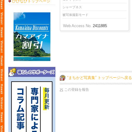
びびなびトップページ
シャープネス
被写体撮影モード
Web Access No.
2411885
“まちかど写真集” トップページへ戻る
この登録を報告