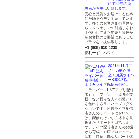
にて20年の経
験者がお手伝い致します。...
安心と品質をお届けするため
にたゆまぬ努力を続けていま
す。多くのお客さまの戸建か
らスタジオまでの引越しをお
手伝いしてきた知恵と経験か
らお客様のご要望にあわせた
プランをご提供致します。
+1 (808) 650-1239
便利ーず ハワイ
2021年11月ア
メリカ拠点設
立！所属ライバ
ー8000名以
上！▶ライブ配信者の発...
「ライバー（LIVEアプリ配信
者）」「ファン」「提携企業
様」など様々な人々の繋がり
を創出するライバープロダク
ションです。所属ライブ配信
者さんのサポートにおいて
は、配信だけでなく将来を見
据えたサポートを目指しま
す。ライブ配信者さんの発掘
から育成・企画プロデュース
活動・持続可能なサポート体