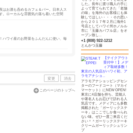
した。長年に渡り職人の手に
よって育てられてきた「老舗
夜はお酒も呑めるカフェ＆バー。日本人ス
の味」を海外のお客様にも体
す。ローカルな雰囲気の落ち着いた空間
験してほしい・・・その思い
ン。毎月フレーバーが変わるソフトアイス
から２０１７年２月に海外1
スキーなど多数の取り揃え。お酒のおとも
号店としてハワイ州ホノルル
市に「玉藤カパフル店」をオ
ープン致し...
！ハワイ産のお野菜をふんだんに使い、毎
+1 (808) 922-1212
とんかつ玉藤
【テイクアウト
受付中！】メデ
ィア取材多数！
東京の人気店がハワイ初、ア
ラモアナショ...
変更
消去
アラモアナショッピングセン
ターのフードコート（マカイ
マーケット）にNEW OPEN!
このページのトップへ
東京に4店舗を持ち、芸能人
や著名人もお忍びで訪れる人
気店です。メディアにも多数
掲載された「ガーリックステ
ーキ」はここでしか食べられ
ない味。ぜひ一度ご来店くだ
さい＾＾ガーリックステーキ
クリームガーリックシュリン
プ