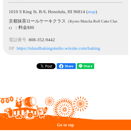
1010 S King St. B-9, Honolulu, HI 96814 (
map
)
京都抹茶ロールケーキクラス
（Kyoto Matcha Roll Cake Clas
：料金$80
s）
電話番号
808-352-9442
HP
https://islandbakingstudio.wixsite.com/baking
Share
Go to top