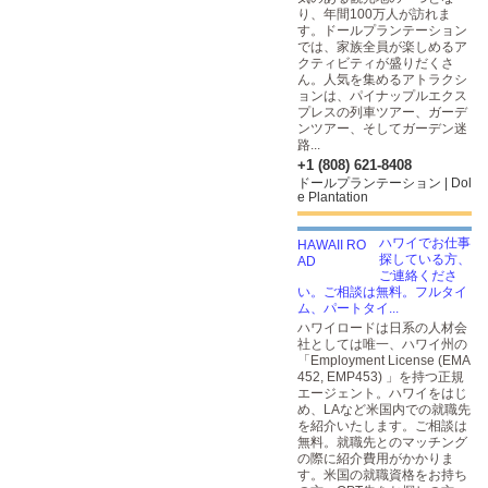
り、年間100万人が訪れま
す。ドールプランテーション
では、家族全員が楽しめるア
クティビティが盛りだくさ
ん。人気を集めるアトラクシ
ョンは、パイナップルエクス
プレスの列車ツアー、ガーデ
ンツアー、そしてガーデン迷
路...
+1 (808) 621-8408
ドールプランテーション | Dol
e Plantation
ハワイでお仕事
探している方、
ご連絡くださ
い。ご相談は無料。フルタイ
ム、パートタイ...
ハワイロードは日系の人材会
社としては唯一、ハワイ州の
「Employment License (EMA
452, EMP453) 」を持つ正規
エージェント。ハワイをはじ
め、LAなど米国内での就職先
を紹介いたします。ご相談は
無料。就職先とのマッチング
の際に紹介費用がかかりま
す。米国の就職資格をお持ち