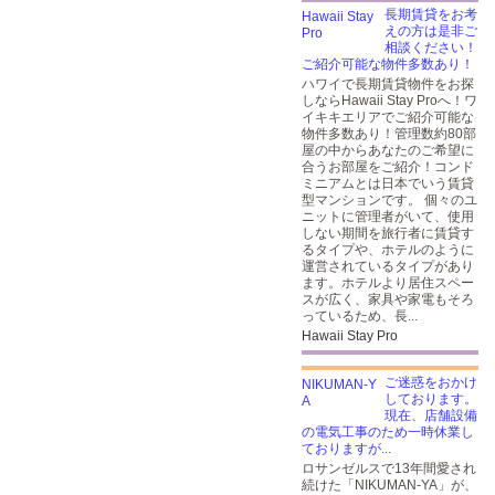
長期賃貸をお考
えの方は是非ご
相談ください！
ご紹介可能な物件多数あり！
ハワイで長期賃貸物件をお探
しならHawaii Stay Proへ！ワ
イキキエリアでご紹介可能な
物件多数あり！管理数約80部
屋の中からあなたのご希望に
合うお部屋をご紹介！コンド
ミニアムとは日本でいう賃貸
型マンションです。 個々のユ
ニットに管理者がいて、使用
しない期間を旅行者に賃貸す
るタイプや、ホテルのように
運営されているタイプがあり
ます。ホテルより居住スペー
スが広く、家具や家電もそろ
っているため、長...
Hawaii Stay Pro
ご迷惑をおかけ
しております。
現在、店舗設備
の電気工事のため一時休業し
ておりますが...
ロサンゼルスで13年間愛され
続けた「NIKUMAN-YA」が、