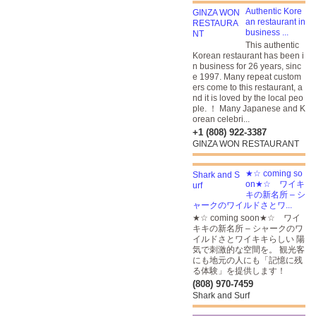
Authentic Kore
an restaurant in
business ...
This authentic
Korean restaurant has been i
n business for 26 years, sinc
e 1997. Many repeat custom
ers come to this restaurant, a
nd it is loved by the local peo
ple. ！ Many Japanese and K
orean celebri...
+1 (808) 922-3387
GINZA WON RESTAURANT
★☆ coming so
on★☆ ワイキ
キの新名所 – シ
ャークのワイルドさとワ...
★☆ coming soon★☆ ワイ
キキの新名所 – シャークのワ
イルドさとワイキキらしい 陽
気で刺激的な空間を。 観光客
にも地元の人にも「記憶に残
る体験」を提供します！
(808) 970-7459
Shark and Surf