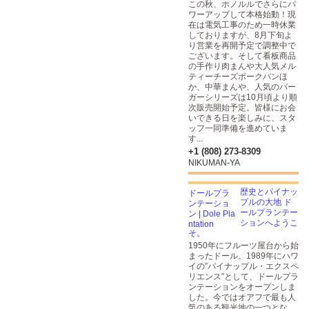
この秋、ホノルルでさらにパ
ワーアップして本格始動！現
在は電気工事のため一時休業
しておりますが、8月下旬よ
り営業を再開予定で調整中で
ございます。そして看板商品
の手作り肉まんや大人気メル
ティーチーズポークバンほ
か、中華まんや、人気のバー
ガーシリーズは10月頃より順
次販売開始予定。皆様にお会
いできる日を楽しみに、スタ
ッフ一同準備を進めていま
す...
+1 (808) 273-8309
NIKUMAN-YA
歴史とパイナッ
プルの大地 ド
ールプランテー
ションへようこ
そ。
1950年にフルーツ屋台から始
まったドール。1989年にハワ
イの”パイナップル・エクスペ
リエンス”として、ドールプラ
ンテーションをオープンしま
した。今ではオアフで最も人
気のある観光地の一つとな