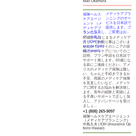
Mao Okamura
メディケアプラ
ンニングのサー
ビスを日本語で
提供します。プ
ランの見直し、ご変更はお...
65歳からはじまるメディケア
についてお困り事はございま
せんか？ハワイのシニアの皆
様にメディケアについてのご
説明、プラン申請を日本語で
サポート致します。65歳にな
る前にご連絡ください。アメ
リカのメディケア保険は難し
い、ちゃんと手続きできるか
不安、両親のメディケア保険
を見直したいなど、メディケ
アに関するお悩みを解決致し
ます。長年の経験と実績によ
る手厚いサポートで正しく加
入し、アドバンテージを受け
ましょ...
+1 (808) 265-9097
保険ヘルスケアエージェント
（メディケアプランニング）
中島久夫 | IOH (Insurance Op
tions Hawaii)