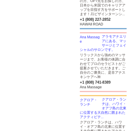
の方、OPT先をお探しの方、
日本から米国でのキャリアア
ップを目指す方をサポートし
ます！J1ビザインターンシ...
+1 (808) 227-2852
HAWAII ROAD
アラモアナエリ
アにある、マッ
サージとフェイ
シャルのサロンです。
リラックスから強めのマッサ
ージまで、お客様の体調に合
わせてプロのセラピストがご
提案させていただきます。ご
自分のご褒美に、是非アナス
キンケアへ🌺
+1 (808) 741-8389
Ana Massage
クアロア・ラン
チは、ハワイ・
オアフ島の北東
に位置する大自然に囲まれた
アクティビテ...
クアロア・ランチは、ハワ
イ・オアフ島の北東に位置す