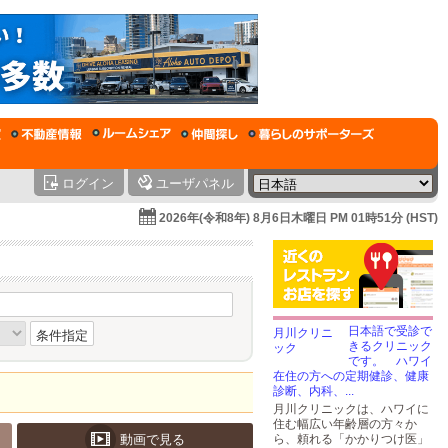
ログイン
ユーザパネル
2026年(令和8年) 8月6日木曜日 PM 01時51分 (HST)
日本語で受診で
条件指定
きるクリニック
です。 ハワイ
在住の方への定期健診、健康
診断、内科、...
月川クリニックは、ハワイに
住む幅広い年齢層の方々か
動画で見る
ら、頼れる「かかりつけ医」