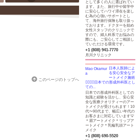
として多くの人に選ばれてい
ます。また、旅行中や留学中
に安心してハワイ滞在を楽し
む為の心強いサポートとし
て、海外旅行保険も取り扱っ
ております。ドクターを始め
女性スタッフのクリニックで
すので、婦人科系でお悩みの
際にも、ご安心してご相談し
ていただける環境です。
+1 (808) 941-7770
月川クリニック
日本人医師によ
る安心安全なア
ートメイク施術
このページのトップへ
👩🏽‍⚕️✨日本での形成外科医とし
ての...
日本での形成外科医としての
知識と経験を活かし、安心安
全な医療クオリティーのアー
トメイクが受けられます！10
代〜90代まで、幅広い年代の
お客さまに対応しています💡
＊眉アートメイク＊リップア
ートメイク＊乳輪乳頭アート
メイク
+1 (808) 690-5520