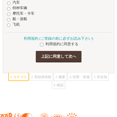
汽车
特种车辆
摩托车・卡车
船・游船
飞机
利用規約 (ご登録の前に必ずお読み下さい)
利用規約に同意する
1.
カテゴリ
2.
登録者情報
3.
概要
4.
状態・装備
5.
所在地
6.
確認