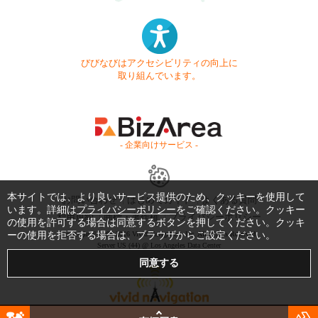
びびなびはアクセシビリティの向上に
取り組んでいます。
- 企業向けサービス -
本サイトでは、より良いサービス提供のため、クッキーを使用して
お問い合わせ
はじめてガイド
よくある質問
います。詳細は
プライバシーポリシー
をご確認ください。クッキー
利用規約
商標・著作権
プライバシーポリシー
の使用を許可する場合は同意するボタンを押してください。クッキ
ーの使用を拒否する場合は、ブラウザからご設定ください。
Copyright © 1999-2026 Vivid Navigation, Inc. All Rights Reserved.
Server US (44) @ Los Angeles Data Center