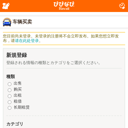
Hawaii
车辆买卖
您目前尚未登录。未登录的注册将不会立即发布。如果您想立即发
布，请
请在此处登录
。
新規登録
登録される情報の種類とカテゴリをご選択ください。
種類
出售
购买
出租
租借
长期租赁
カテゴリ