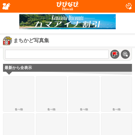
Hawaii
まちかど写真集
最新から全表示
食べ物
食べ物
食べ物
食べ物