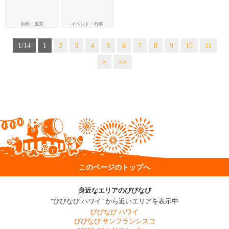
自然・風景
イベント・行事
1/14
1
2
3
4
5
6
7
8
9
10
11
>
>>
このページのトップへ
身近なエリアのびびなび
"びびなび ハワイ" から近いエリアを表示中
びびなび ハワイ
びびなび サンフランシスコ