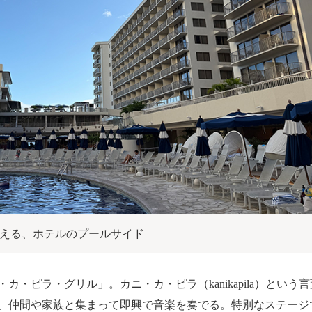
える、ホテルのプールサイド
・ピラ・グリル」。カニ・カ・ピラ（kanikapila）とい
、仲間や家族と集まって即興で音楽を奏でる。特別なステージ