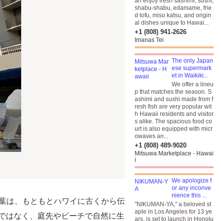
an enjoy fresh sashimi, sushi,
shabu-shabu, edamame, frie
d tofu, miso katsu, and origin
al dishes unique to Hawai...
+1 (808) 941-2626
Imanas Tei
The only Japan
ese supermark
et in Waikiki...
We offer a lineu
p that matches the season. S
ashimi and sushi made from f
resh fish are very popular wit
h Hawaii residents and visitor
s alike. The spacious food co
urt is also equipped with micr
owaves an...
+1 (808) 489-9020
Mitsuwa Marketplace - Hawai
i
We apologize f
or any inconve
nience this ...
う言葉は、もともとハワイに古くから伝
"NIKUMAN-YA," a beloved st
aple in Los Angeles for 13 ye
ではなく、庭先やビーチで自然に生
ars, is set to launch in Honolu