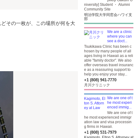
[Meiji Gakuin U
niversity] Student ・ Alumni
Community Site
明治学院大学同窓会ハワイ支
部
ん。けれどその一枚が、この場所が何を大
We are a clinic
where you can
see a doct...
Tsukikawa Clinic has been c
hosen by many people of all
ages living in Hawaii as a reli
able "family doctor". We also
offer overseas travel insuranc
e as a reassuring support to
help you enjoy your stay...
+1 (808) 941-7770
月川クリニック
We are one of t
he most experi
enced immig...
We are one of t
he most experienced immigr
ation law and visa processin
g firms in Hawaii.
+1 (808) 531-7979
Kagimoto, Elton S. Attorney at