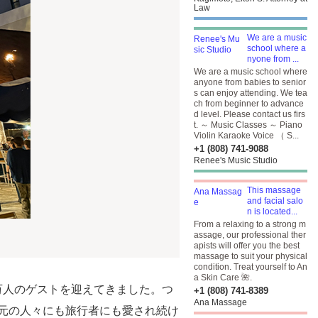
Law
We are a music
school where a
nyone from ...
We are a music school where
anyone from babies to senior
s can enjoy attending. We tea
ch from beginner to advance
d level. Please contact us firs
t. ～ Music Classes ～ Piano
Violin Karaoke Voice （ S...
+1 (808) 741-9088
Renee's Music Studio
This massage
and facial salo
n is located...
From a relaxing to a strong m
assage, our professional ther
apists will offer you the best
massage to suit your physical
condition. Treat yourself to An
a Skin Care 🌺.
0万人のゲストを迎えてきました。つ
+1 (808) 741-8389
Ana Massage
地元の人々にも旅行者にも愛され続け