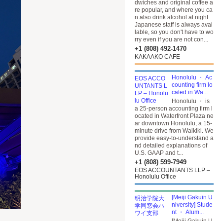
dwiches and original coffee a
re popular, and where you ca
n also drink alcohol at night.
Japanese staff is always avai
lable, so you don't have to wo
rry even if you are not con...
+1 (808) 492-1470
KAKAAKO CAFE
Honolulu ・ Ac
counting firm lo
cated in Wa...
Honolulu ・ is
a 25-person accounting firm l
ocated in Waterfront Plaza ne
ar downtown Honolulu, a 15-
minute drive from Waikiki. We
provide easy-to-understand a
nd detailed explanations of
U.S. GAAP and t...
+1 (808) 599-7949
EOS ACCOUNTANTS LLP –
Honolulu Office
[Meiji Gakuin U
niversity] Stude
nt ・ Alum...