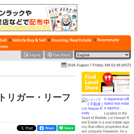
Log-in
User Panel
2026 August 7 Friday AM 02:49 (HST)
トリガー・リーフ
A Japanese-affi
liated real estat
e agency...
Located in the
heart of Waikiki, Lei Hawaii R
eal Estate is a real estate age
ncy that offers properties that
Share
are uniquely Hawaiian. As a