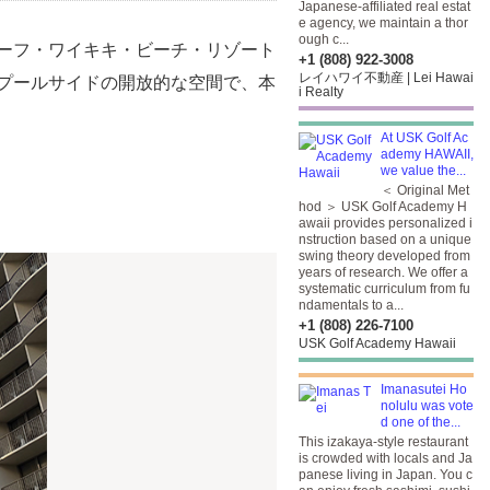
Japanese-affiliated real estat
e agency, we maintain a thor
ough c...
ーフ・ワイキキ・ビーチ・リゾート
+1 (808) 922-3008
レイハワイ不動産 | Lei Hawai
プールサイドの開放的な空間で、本
i Realty
At USK Golf Ac
ademy HAWAII,
we value the...
＜ Original Met
hod ＞ USK Golf Academy H
awaii provides personalized i
nstruction based on a unique
swing theory developed from
years of research. We offer a
systematic curriculum from fu
ndamentals to a...
+1 (808) 226-7100
USK Golf Academy Hawaii
Imanasutei Ho
nolulu was vote
d one of the...
This izakaya-style restaurant
is crowded with locals and Ja
panese living in Japan. You c