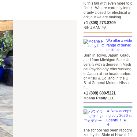
lu this fall with even more to o
ffer ！. We are currently temp
orarily closed for electrical w
ork, but we are making...
+1 (808) 273-8309
NIKUMAN-YA
We offer a wide
range of servic
es from c...
Born in Tokyo, Japan. Gradu
ated from Michigan State Uni
versity with a degree in Medi
cal Psychology. After working
in Japan at the headquarters
of Mitsui & Co. and in the U.
S. at General Motors, Nissa
n...
+1 (808) 600-5221
Moana Realty LLC
★ Now accepti
ng July 2026 st
udents ！ ★
H...
The school has been recogni
zed by the State of Hawaii for