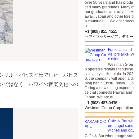
over 50 years and has produ
ced many graduates. Many of
our graduates are active in H
awaii, Japan and other foreig
n countries. ！ We offer mass
a...
+1 (808) 955-4555
ハワイマッサージアカデミー
For locals and
visitors alike. W
e offer ...
Westman Grou
p operates restaurant busine
ss mainly in Honolulu. In 202
シリル・パヒヌイ氏でした。パヒヌ
6, the company will open a di
ning bar in Ebisu, Tokyo ・, o
ンではなく、ハワイの音楽文化への
ffering a new dining experien
ce that connects Hawaii and
Japan. We are al...
+1 (808) 483-0436
Westman Group Corporation
Cafe ＆ Bar wh
ere bagel sand
wiches and or...
Cafe ＆ Bar where bagel san