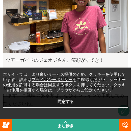
ツアーガイドのジェオジさん。笑顔がすてき！
本サイトでは、より良いサービス提供のため、クッキーを使用して
チョコレート三昧の甘くて奥深い時間を堪能して、お土産
います。詳細は
プライバシーポリシー
をご確認ください。クッキー
の使用を許可する場合は同意するボタンを押してください。クッキ
も買える工場見学ツアー。工場ならではの体験が詰まって
ーの使用を拒否する場合は、ブラウザからご設定ください。
います。ご興味のある方は、ぜひオンラインで予約してみ
てくださいね。
カイルアタウンのショップにも、ぜひ立ち寄
まち歩き