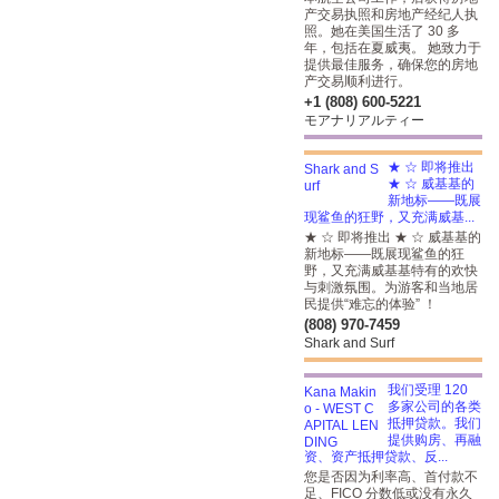
产交易执照和房地产经纪人执
照。她在美国生活了 30 多
年，包括在夏威夷。 她致力于
提供最佳服务，确保您的房地
产交易顺利进行。
+1 (808) 600-5221
モアナリアルティー
★ ☆ 即将推出
★ ☆ 威基基的
新地标——既展
现鲨鱼的狂野，又充满威基...
★ ☆ 即将推出 ★ ☆ 威基基的
新地标——既展现鲨鱼的狂
野，又充满威基基特有的欢快
与刺激氛围。为游客和当地居
民提供“难忘的体验” ！
(808) 970-7459
Shark and Surf
我们受理 120
多家公司的各类
抵押贷款。我们
提供购房、再融
资、资产抵押贷款、反...
您是否因为利率高、首付款不
足、FICO 分数低或没有永久