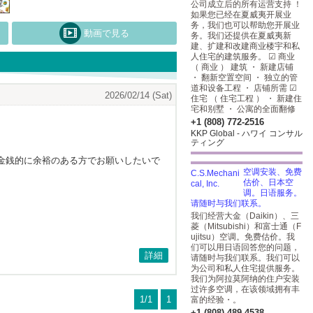
公司成立后的所有运营支持 ！
如果您已经在夏威夷开展业
务，我们也可以帮助您开展业
動画で見る
务。我们还提供在夏威夷新
建、扩建和改建商业楼宇和私
人住宅的建筑服务。 ☑ 商业
（ 商业 ） 建筑 ・ 新建店铺
・ 翻新空置空间 ・ 独立的管
道和设备工程 ・ 店铺所需 ☑
2026/02/14 (Sat)
住宅 （ 住宅工程 ） ・ 新建住
宅和别墅 ・ 公寓的全面翻修
+1 (808) 772-2516
KKP Global - ハワイ コンサル
ティング
金銭的に余裕のある方でお願いしたいで
空调安装、免费
估价、日本空
调。日语服务。
请随时与我们联系。
我们经营大金（Daikin）、三
菱（Mitsubishi）和富士通（F
ujitsu）空调。免费估价。我
们可以用日语回答您的问题，
詳細
请随时与我们联系。我们可以
为公司和私人住宅提供服务。
我们为阿拉莫阿纳的住户安装
过许多空调，在该领域拥有丰
1/1
1
富的经验・。
+1 (808) 489-4538