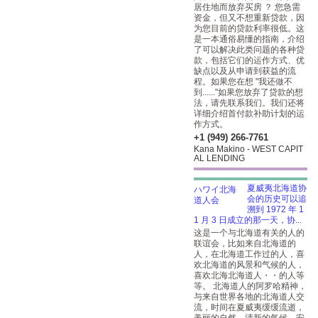
居住地而放弃买房 ？ 您急需
资金，但又不想重新贷款，因
为您目前的贷款利率很低。这
是一本通俗易懂的指南，介绍
了可以解决此类问题的各种贷
款，包括它们的运作方式、优
缺点以及从申请到获益的流
程。如果您在想 "我还做不
到......"如果您放弃了贷款的想
法，请先联系我们。我们还将
详细介绍首付款补助计划的运
作方式。
+1 (949) 266-7761
Kana Makino - WEST CAPIT
AL LENDING
夏威夷北海道协
会的历史可以追
溯到 1972 年 1
1 月 3 日成立的那一天，协...
这是一个与北海道有关的人的
联谊会，比如来自北海道的
人，在北海道工作过的人，喜
欢北海道的风景和气候的人，
喜欢北海北海道人・・的人等
等。 北海道人的阿罗哈精神，
与来自世界各地的北海道人交
流，时间在夏威夷缓缓流逝，