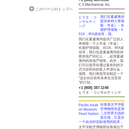
C.S.Mechanical, Inc.
このページのトップへ
我们在夏威夷州
提供各种人寿保
险・年金）・长
期护理保险・4
01K，IRA滚动等，我...
我们在夏威夷州提供广泛的人
寿保险・个人年金（年金）・
长期护理保险、401K、IRA滚
动等，我们也是夏威夷州的持
牌房地产经纪人・，处理夏威
夷州的房地产销售。此外，我
们可以指导你通过最有利的方
式为你和你的家人申请社会・
保障。我们将指导你制定一个
"适合你目前和未来生活安排
"的计划。
+1 (808) 387-1148
ヒラタ ・コンサルティング
珍珠港太平洋航
空博物馆也是第
二次世界大战的
发生地，它是在
一个由当时实际使用的机库...
太平洋航空博物馆珍珠港位于