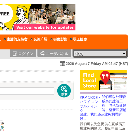
ログイン
ユーザパネル
2026 August 7 Friday AM 02:47 (HST)
我们可以处理夏
威夷的建筑工
程，包括新建建
筑、翻新和店铺
改建。我们还从业务构思阶
段...
我们可以为您提供在夏威夷开
展业务的建议、签证申请以及