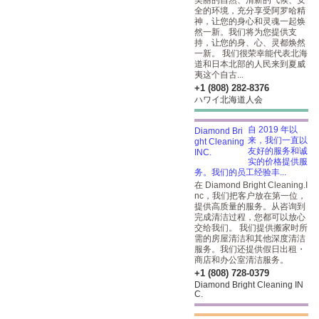
美丽的自然、清新的气候、安
全的环境，充分享受阿罗哈精
神，让您的身心和灵魂一起焕
然一新。我们将为您提供支
持，让您的身、心、灵都焕然
一新。 我们很荣幸能代表北海
道和日本北部的人民来到夏威
夷这个自古...
+1 (808) 282-8376
ハワイ北海道人会
自 2019 年以
来，我们一直以
友好的服务和诚
实的价格提供服
务。我们的员工经验丰...
在 Diamond Bright Cleaning.I
nc，我们把客户放在第一位，
提供高质量的服务。从咨询到
完成清洁过程，您都可以放心
交给我们。 我们提供搬家时所
需的房屋清洁和其他深度清洁
服务。我们还提供假日出租・
商店和办公室清洁服务。
+1 (808) 728-0379
Diamond Bright Cleaning IN
C.