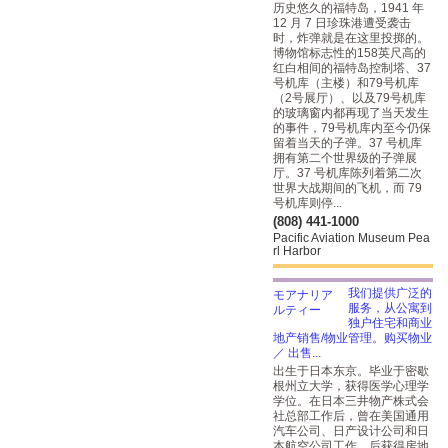
历史悠久的福特岛，1941 年
12 月 7 日珍珠港遭受袭击
时，炸弹就是在这里投掷的。
博物馆标志性的158英尺高的
红白相间的福特岛控制塔、37
号机库（主楼）和79号机库
（2号展厅）、以及79号机库
的玻璃窗内都再现了当天发生
的事件，79号机库内至今仍保
留着当天的子弹。37 号机库
拥有第二个世界级的子弹展
厅。37 号机库陈列着第二次
世界大战期间的飞机，而 79
号机库则停...
(808) 441-1000
Pacific Aviation Museum Pea
rl Harbor
我们提供广泛的
服务，从公寓到
独户住宅和商业
地产销售/物业管理。购买物业
／ 出售...
出生于日本东京。毕业于密歇
根州立大学，获得医学心理学
学位。在日本三井物产株式会
社总部工作后，曾在美国通用
汽车公司、日产设计公司和日
本航空公司工作，后获得房地