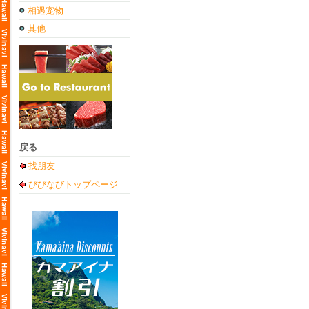
相遇宠物
其他
戻る
找朋友
びびなびトップページ