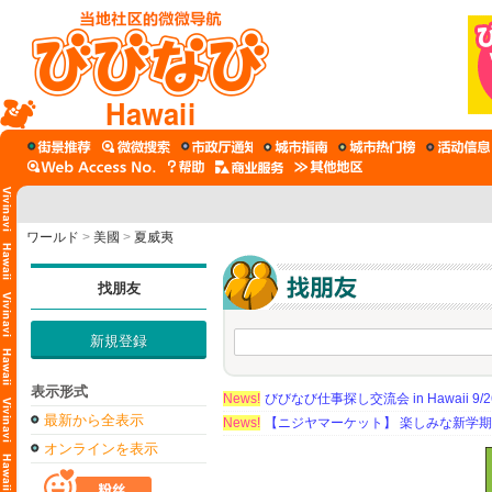
Hawaii
ワールド
>
美國
>
夏威夷
找朋友
新規登録
表示形式
News!
びびなび仕事探し交流会 in Hawaii 9/26（
最新から全表示
News!
【ニジヤマーケット】 楽しみな新学
オンラインを表示