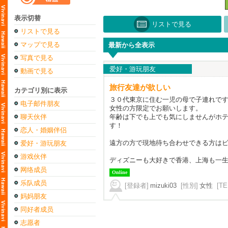
表示切替
リストで見る
リストで見る
マップで見る
最新から全表示
写真で見る
爱好・游玩朋友
動画で見る
旅行友達が欲しい
カテゴリ別に表示
３０代東京に住む一児の母で子連れで
电子邮件朋友
女性の方限定でお願いします。
聊天伙伴
年齢は下でも上でも気にしませんがホ
す！
恋人・婚姻伴侣
遠方の方で現地待ち合わせできる方は
爱好・游玩朋友
游戏伙伴
ディズニーも大好きで香港、上海も一
网络成员
Online
乐队成员
[登録者]
mizuki03
[性別]
女性
[TE
妈妈朋友
同好者成员
志愿者