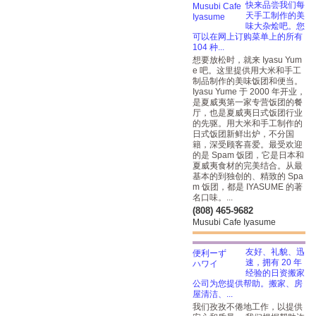
快来品尝我们每
天手工制作的美
味大杂烩吧。您
可以在网上订购菜单上的所有
104 种...
想要放松时，就来 Iyasu Yum
e 吧。这里提供用大米和手工
制品制作的美味饭团和便当。
Iyasu Yume 于 2000 年开业，
是夏威夷第一家专营饭团的餐
厅，也是夏威夷日式饭团行业
的先驱。用大米和手工制作的
日式饭团新鲜出炉，不分国
籍，深受顾客喜爱。最受欢迎
的是 Spam 饭团，它是日本和
夏威夷食材的完美结合。从最
基本的到独创的、精致的 Spa
m 饭团，都是 IYASUME 的著
名口味。...
(808) 465-9682
Musubi Cafe Iyasume
友好、礼貌、迅
速，拥有 20 年
经验的日资搬家
公司为您提供帮助。搬家、房
屋清洁、...
我们孜孜不倦地工作，以提供