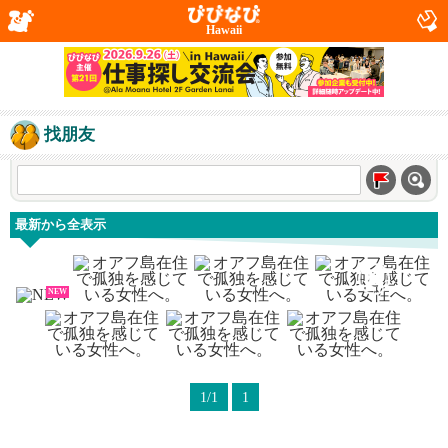
Hawaii
找朋友
最新から全表示
NEW
1/1
1