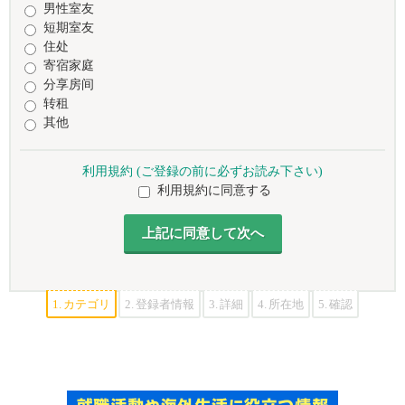
男性室友
短期室友
住处
寄宿家庭
分享房间
转租
其他
利用規約 (ご登録の前に必ずお読み下さい)
利用規約に同意する
1.
カテゴリ
2.
登録者情報
3.
詳細
4.
所在地
5.
確認