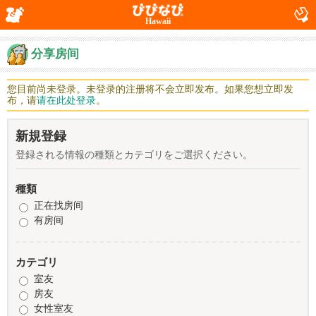
Hawaii
分享房间
您目前尚未登录。未登录的注册将不会立即发布。如果您想立即发
布，请
请在此处登录
。
新規登録
登録される情報の種類とカテゴリをご選択ください。
種類
正在找房间
有房间
カテゴリ
室友
房友
女性室友